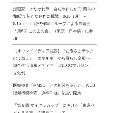
漫画家・きたがわ翔 自ら制作した“手漉きの
和紙”で新たな創作に挑戦 8/10（月）～
8/15（土） 現代作家グループによる展覧会
「第6回 このまの会」（東京・日本橋）に参
加
【オウンドメディア開設】『お陽さまテック
のえねこ』、エネルギーから暮らし全般へ。
総合生活情報メディア「ENECOマガジン」
を創刊
医療検査「MMSE」との相関を示した、WEB
認知機能検査「脳検Cog」を提供開始
「第８回 マイクラカップ」における「東京ベ
イｅＳＧ賞」の設置について