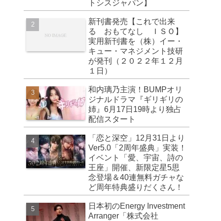
トシスジャパン】
新刊書発売【これで出来
る おもてなし ＩＳＯ】
実用新刊書を（株）イー・
キュー・マネジメント技研
が発刊（２０２２年１２月
１日）
和内璃乃主演！BUMPオリ
ジナルドラマ『ギリギリの
姉』6月17日19時より独占
配信スタート
「恋と深空」12月31日より
Ver5.0「2周年盛典」実装！
イベント「愛、宇宙、詩の
王座」開催、新限定星5思
念登場＆40連無料ガチャな
ど周年特典盛りだくさん！
日本初のEnergy Investment
Arranger「株式会社