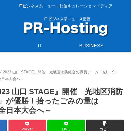
ITビジネス系ニュース配信キュレーションメディア
IT
BUSINESS
プ 2023 山口 STAGE』開催 光地区消防組合の職員チーム「光L・S・
全日本大会へ～
023 山口 STAGE』開催 光地区消防
C」が優勝！拾ったごみの量は
る全日本大会へ～
Pocket
LINE
コピー