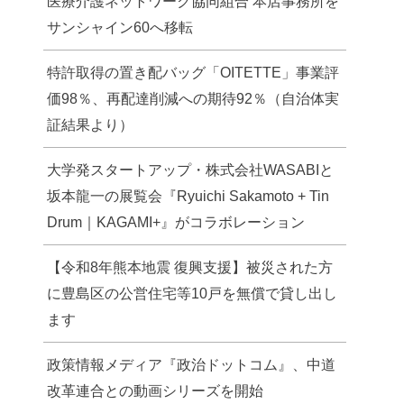
医療介護ネットワーク協同組合 本店事務所を
サンシャイン60へ移転
特許取得の置き配バッグ「OITETTE」事業評
価98％、再配達削減への期待92％（自治体実
証結果より）
大学発スタートアップ・株式会社WASABIと
坂本龍一の展覧会『Ryuichi Sakamoto + Tin
Drum｜KAGAMI+』がコラボレーション
【令和8年熊本地震 復興支援】被災された方
に豊島区の公営住宅等10戸を無償で貸し出し
ます
政策情報メディア『政治ドットコム』、中道
改革連合との動画シリーズを開始