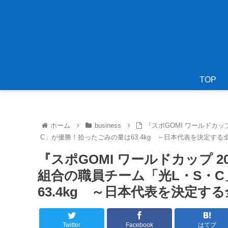
TOP
ホーム
business
『スポGOMI ワールドカッ
C」が優勝！拾ったごみの量は63.4kg ～日本代表を決定する
『スポGOMI ワールドカップ 2
組合の職員チーム「光L・S・
63.4kg ～日本代表を決定す
Twitter
Facebook
はてブ