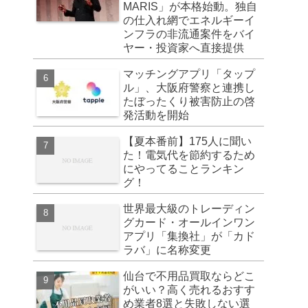
MARIS」が本格始動。独自
の仕入れ網でエネルギーイ
ンフラの非流通案件をバイ
ヤー・投資家へ直接提供
マッチングアプリ「タップ
ル」、大阪府警察と連携し
たぼったくり被害防止の啓
発活動を開始
【夏本番前】175人に聞い
た！電気代を節約するため
にやってることランキン
グ！
世界最大級のトレーディン
グカード・オールインワン
アプリ「集換社」が「カド
ラバ」に名称変更
仙台で不用品買取ならどこ
がいい？高く売れるおすす
め業者8選と失敗しない選