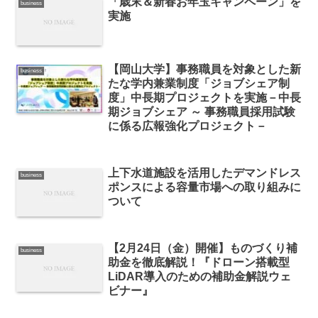
「歳末＆新春お年玉キャンペーン」を
business
実施
【岡山大学】事務職員を対象とした新
business
たな学内兼業制度「ジョブシェア制
度」中長期プロジェクトを実施－中長
期ジョブシェア ～ 事務職員採用試験
に係る広報強化プロジェクト－
上下水道施設を活用したデマンドレス
business
ポンスによる容量市場への取り組みに
ついて
【2月24日（金）開催】ものづくり補
business
助金を徹底解説！『ドローン搭載型
LiDAR導入のための補助金解説ウェ
ビナー』