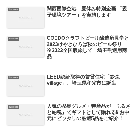
関西国際空港 夏休み特別企画 「親
business
子環境ツアー」を実施します
COEDOクラフトビール醸造所見学と
business
2023けやきひろば秋のビール祭り
※2023全国版旅して！埼玉割適用商
品
LEED認証取得の賃貸住宅「鈴森
business
village」、埼玉県和光市に誕生
人気の糸島グルメ・特産品が「ふるさ
business
と納税」でギフトとして贈れる⁉ お中
元にピッタリの厳選5品をご紹介！