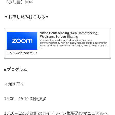
【参加費】無料
▼お申し込みはこちら▼
Video Conferencing, Web Conferencing,
Webinars, Screen Sharing
Zoom is the leader in modern enterprise video
communications, with an easy, reliable cloud platform for
video and audio conferencing, chat, and webinars across
...
us02web.zoom.us
■プログラム
＜第１部＞
15:00～15:10 開会挨拶
15:10～15:30 政府のガイドライン概要及びマニュアルへ