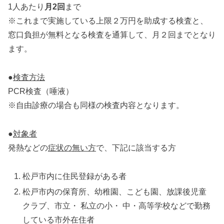
1人あたり
月2回
まで
※これまで実施している上限２万円を助成する検査と、
窓⼝負担が無料となる検査を通算して、⽉２回までとなり
ます。
●
検査方法
PCR検査（唾液）
※自由診療の場合も同様の検査内容となります。
●
対象者
発熱などの
症状の無い方
で、下記に該当する方
松戸市内に住民登録がある者
松戸市内の保育所、幼稚園、こども園、放課後児童
クラブ、市立・ 私立の小・ 中・高等学校などで勤務
している市外在住者