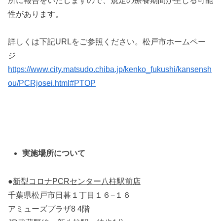
所に報告をいたしますので、規定の療養期間が生じる可能
性があります。
詳しくは下記URLをご参照ください。松戸市ホームペー
ジ
https://www.city.matsudo.chiba.jp/kenko_fukushi/kansensh
ou/PCRjosei.html#PTOP
実施場所について
●
新型コロナPCRセンター八柱駅前店
千葉県松戸市日暮１丁目１６−１６
アミューズプラザ8 4階