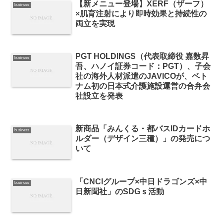
【新メニュー登場】XERF（ザーフ）
business
×肌育注射により即時効果と持続性の
両立を実現
PGT HOLDINGS（代表取締役 嘉数昇
business
吾、ハノイ証券コード：PGT）、子会
社の海外人材派遣のJAVICOが、ベト
ナム初の日本式介護施設運営の合弁会
社設立を発表
新商品「みんくる・都バスIDカードホ
business
ルダー（デザイン三種）」の発売につ
いて
「CNCIグループ×中日ドラゴンズ×中
business
日新聞社」のSDGｓ活動