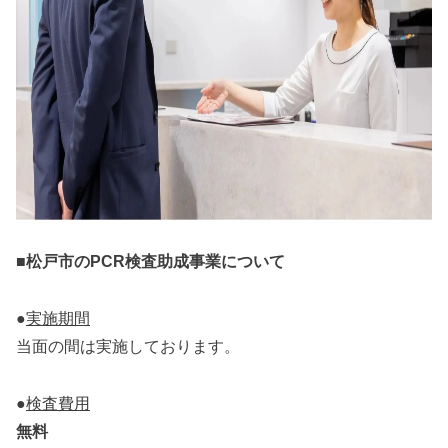
■松戸市のPCR検査助成事業について
●
実施期間
当面の間は実施しております。
●
検査費用
無料