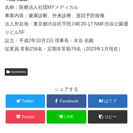
名称：医療法⼈社団MYメディカル
事業内容：健康診断、外来診療、巡回予防接種
法⼈所在地：東京都渋⾕区宇⽥川町20-17 NMF渋⾕公園通
りビル5F
設⽴：平成2年10⽉2⽇ 理事⻑：⽔⾕ 佑毅
従業員 常勤258名・定期⾮常勤79名（2023年1⽉現在）
business
シェアする
Twitter
Facebook
はてブ
Pocket
LINE
コピー