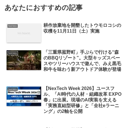
あなたにおすすめの記事
耕作放棄地を開墾したトウモロコシの
business
収穫を11月11日（土）実施
「三重県菰野町」手ぶらで行ける“森
business
のBBQリゾート”。大型キッズスペー
スやツリーハウスで遊んで、みえ黒毛
和牛を味わう新アウトドア体験が登場
【NexTech Week 2026】ユースフ
business
ル、「AI時代の人材・組織改革 EXPO
春」に出展。現場のAI実装を支える
「実務直結型研修」と「全社eラーニ
ング」の2軸を公開