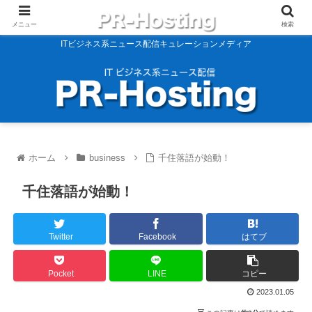
メニュー
検索
ITビジネス系ニュース配信キュレーションメディア
ホーム
business
千住落語が始動！
千住落語が始動！
Twitter
Facebook
はてブ
Pocket
LINE
コピー
2023.01.05