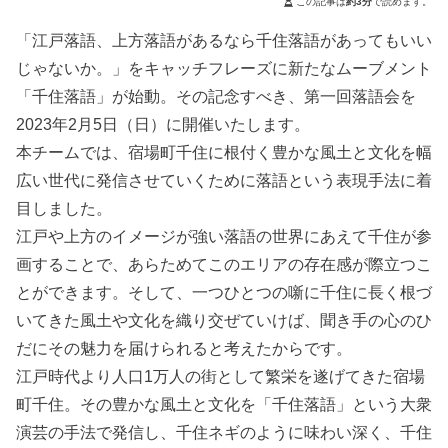
この記事は
約3分
で読めます。
「江戸落語、上方落語があるなら千住落語があってもいい
じゃないか。」をキャッチフレーズに新たなムーブメント
「千住落語」が始動。その記念すべき、第一回落語会を
2023年2月5日（日）に開催いたします。
本チームでは、宿場町千住に根付く豊かな風土と文化を幅
広い世代に発信させていくために落語という表現手法に着
目しました。
江戸や上方のイメージが強い落語の世界にあえて千住が参
画することで、あらためてこのエリアの存在感が際立つこ
とができます。そして、一つひとつの噺に千住に長く根づ
いてきた風土や文化を織り交ぜていけば、聞き手の心のひ
だにその魅力を届けられると考えたからです。
江戸時代より人口1万人の街として繁栄を遂げてきた宿場
町千住。その豊かな風土と文化を「千住落語」という大衆
演芸の手法で発信し、千住ネギのように味わい深く、千住