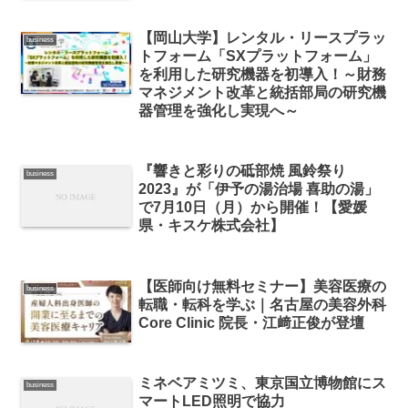
【岡山大学】レンタル・リースプラッ
business
トフォーム「SXプラットフォーム」
を利用した研究機器を初導入！～財務
マネジメント改革と統括部局の研究機
器管理を強化し実現へ～
『響きと彩りの砥部焼 風鈴祭り
business
2023』が「伊予の湯治場 喜助の湯」
で7月10日（月）から開催！【愛媛
県・キスケ株式会社】
【医師向け無料セミナー】美容医療の
business
転職・転科を学ぶ｜名古屋の美容外科
Core Clinic 院長・江﨑正俊が登壇
ミネベアミツミ、東京国立博物館にス
business
マートLED照明で協力