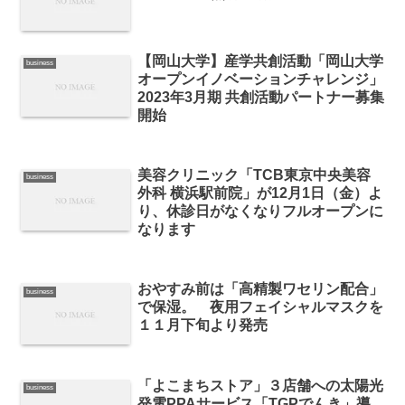
【岡山大学】産学共創活動「岡山大学
business
オープンイノベーションチャレンジ」
2023年3月期 共創活動パートナー募集
開始
美容クリニック「TCB東京中央美容
business
外科 横浜駅前院」が12⽉1⽇（金）よ
り、休診日がなくなりフルオープンに
なります
おやすみ前は「高精製ワセリン配合」
business
で保湿。 夜用フェイシャルマスクを
１１月下旬より発売
「よこまちストア」３店舗への太陽光
business
発電PPAサービス「TGPでんき」導