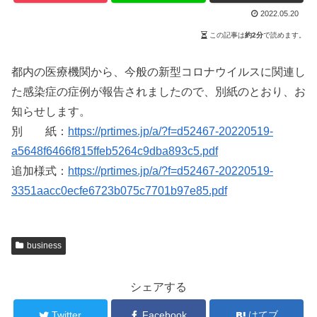
2022.05.20
この記事は
約2分
で読めます。
都内の医療機関から、今般の新型コロナウイルスに関連し
た感染症の症例が報告されましたので、別紙のとおり、お
知らせします。
別 紙：
https://prtimes.jp/a/?f=d52467-20220519-
a5648f6466f815ffeb5264c9dba893c5.pdf
追加様式：
https://prtimes.jp/a/?f=d52467-20220519-
3351aacc0ecfe6723b075c7701b97e85.pdf
business
シェアする
Twitter
Facebook
はてブ