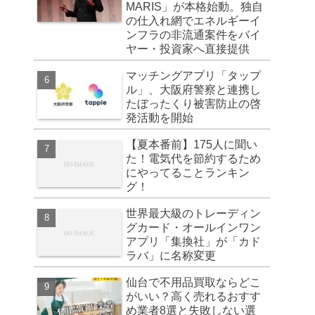
MARIS」が本格始動。独自
の仕入れ網でエネルギーイ
ンフラの非流通案件をバイ
ヤー・投資家へ直接提供
マッチングアプリ「タップ
ル」、大阪府警察と連携し
たぼったくり被害防止の啓
発活動を開始
【夏本番前】175人に聞い
た！電気代を節約するため
にやってることランキン
グ！
世界最大級のトレーディン
グカード・オールインワン
アプリ「集換社」が「カド
ラバ」に名称変更
仙台で不用品買取ならどこ
がいい？高く売れるおすす
め業者8選と失敗しない選