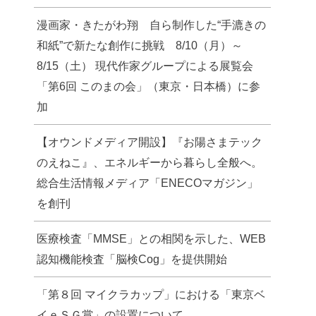
漫画家・きたがわ翔 自ら制作した“手漉きの
和紙”で新たな創作に挑戦 8/10（月）～
8/15（土） 現代作家グループによる展覧会
「第6回 このまの会」（東京・日本橋）に参
加
【オウンドメディア開設】『お陽さまテック
のえねこ』、エネルギーから暮らし全般へ。
総合生活情報メディア「ENECOマガジン」
を創刊
医療検査「MMSE」との相関を示した、WEB
認知機能検査「脳検Cog」を提供開始
「第８回 マイクラカップ」における「東京ベ
イｅＳＧ賞」の設置について