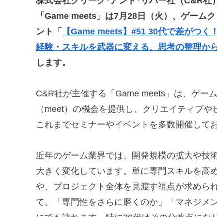
株式会社クリーク･アンド･リバー社（C&R
「Game meets」は7月28日（火）、ゲ
ント「
【Game meets】#51 30代で差
経験・スキルを武器に変える、思考の整理か
します。
C&R社が主催する「Game meets」は、
（meet）の機会を提供し、クリエイティブ
これまでセミナーやイベントを多数開催して
近年のゲーム業界では、開発規模の拡大や技
大きく変化しています。単に専門スキルを高
や、プロジェクト全体を見渡す視点が求めら
て、「専門性をさらに磨くのか」「マネジメ