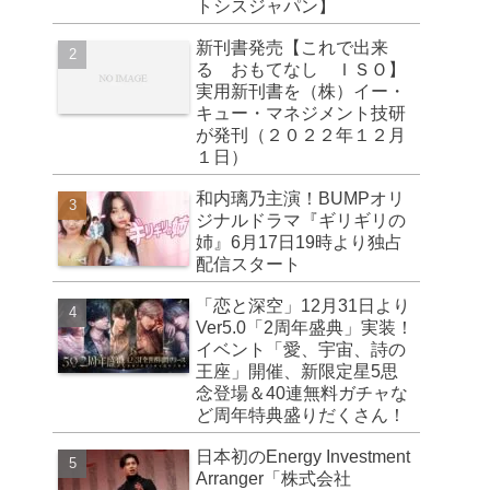
トシスジャパン】
新刊書発売【これで出来
る おもてなし ＩＳＯ】
実用新刊書を（株）イー・
キュー・マネジメント技研
が発刊（２０２２年１２月
１日）
和内璃乃主演！BUMPオリ
ジナルドラマ『ギリギリの
姉』6月17日19時より独占
配信スタート
「恋と深空」12月31日より
Ver5.0「2周年盛典」実装！
イベント「愛、宇宙、詩の
王座」開催、新限定星5思
念登場＆40連無料ガチャな
ど周年特典盛りだくさん！
日本初のEnergy Investment
Arranger「株式会社