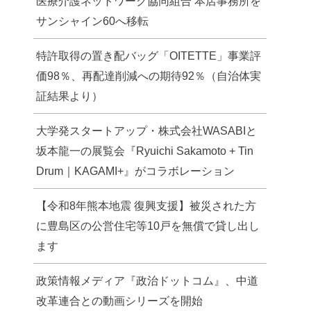
医療介護ネットワーク協同組合 本店事務所を
サンシャイン60へ移転
特許取得の置き配バッグ「OITETTE」事業評
価98％、再配達削減への期待92％（自治体実
証結果より）
大学発スタートアップ・株式会社WASABIと
坂本龍一の展覧会『Ryuichi Sakamoto + Tin
Drum｜KAGAMI+』がコラボレーション
【令和8年熊本地震 復興支援】被災された方
に豊島区の公営住宅等10戸を無償で貸し出し
ます
政策情報メディア『政治ドットコム』、中道
改革連合との動画シリーズを開始