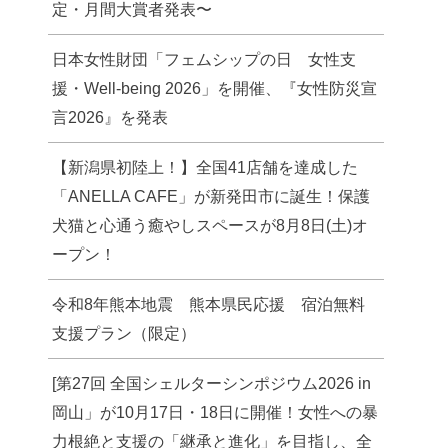
定・月間大賞者発表〜
日本女性財団「フェムシップの日 女性支
援・Well-being 2026」を開催、『女性防災宣
言2026』を発表
【新潟県初陸上！】全国41店舗を達成した
「ANELLA CAFE」が新発田市に誕生！保護
犬猫と心通う癒やしスペースが8月8日(土)オ
ープン！
令和8年熊本地震 熊本県民応援 宿泊無料
支援プラン（限定）
[第27回 全国シェルターシンポジウム2026 in
岡山」が10月17日・18日に開催！女性への暴
力根絶と支援の「継承と進化」を目指し、全