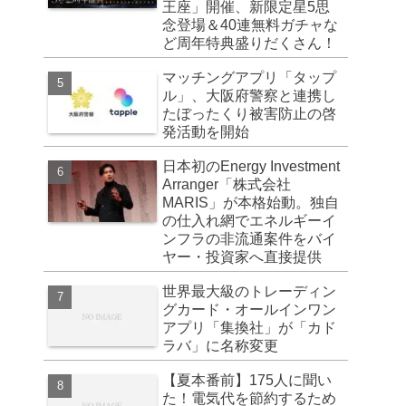
王座」開催、新限定星5思
念登場＆40連無料ガチャな
ど周年特典盛りだくさん！
マッチングアプリ「タップ
ル」、大阪府警察と連携し
たぼったくり被害防止の啓
発活動を開始
日本初のEnergy Investment
Arranger「株式会社
MARIS」が本格始動。独自
の仕入れ網でエネルギーイ
ンフラの非流通案件をバイ
ヤー・投資家へ直接提供
世界最大級のトレーディン
グカード・オールインワン
アプリ「集換社」が「カド
ラバ」に名称変更
【夏本番前】175人に聞い
た！電気代を節約するため