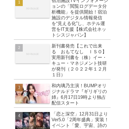
宿泊施設TVインフォメーシ
ョンの「閲覧ログデータ分
析機能」を提供開始！宿泊
施設のデジタル情報発信
を“見える化”し、ホテル運
営をIT支援【株式会社ネッ
トシスジャパン】
新刊書発売【これで出来
る おもてなし ＩＳＯ】
実用新刊書を（株）イー・
キュー・マネジメント技研
が発刊（２０２２年１２月
１日）
和内璃乃主演！BUMPオリ
ジナルドラマ『ギリギリの
姉』6月17日19時より独占
配信スタート
「恋と深空」12月31日より
Ver5.0「2周年盛典」実装！
イベント「愛、宇宙、詩の