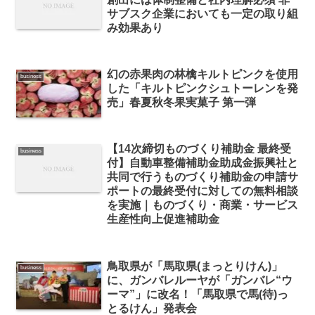
サブスク企業においても一定の取り組
み効果あり
幻の赤果肉の林檎キルトピンクを使用
business
した「キルトピンクシュトーレンを発
売」春夏秋冬果実菓子 第一弾
【14次締切ものづくり補助金 最終受
business
付】自動車整備補助金助成金振興社と
共同で行うものづくり補助金の申請サ
ポートの最終受付に対しての無料相談
を実施｜ものづくり・商業・サービス
生産性向上促進補助金
鳥取県が「馬取県(まっとりけん)」
business
に、ガンバレルーヤが「ガンバレ“ウ
ーマ”」に改名！「馬取県で馬(待)っ
とるけん」発表会