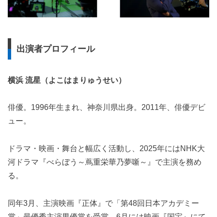
出演者プロフィール
横浜 流星（よこはまりゅうせい）
俳優。1996年生まれ、神奈川県出身。2011年、俳優デビ
ュー。
ドラマ・映画・舞台と幅広く活動し、2025年にはNHK大
河ドラマ『べらぼう～蔦重栄華乃夢噺～』で主演を務め
る。
同年3月、主演映画『正体』で「第48回日本アカデミー
賞」最優秀主演男優賞を受賞、6月には映画『国宝』にて