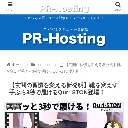
メニュー
検索
ITビジネス系ニュース配信キュレーションメディア
ホーム
business
【玄関の習慣を変える新発明】靴
を変えず手ぶら3秒で履けるQuri-STON登場！
【玄関の習慣を変える新発明】靴を変えず
手ぶら3秒で履けるQuri-STON登場！
business