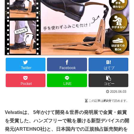
Twitter
Facebook
はてブ
Pocket
LINE
コピー
2026.06.03
この記事は
約2分
で読めます。
Velvatisは、 5年かけて開発＆世界の発明展で金賞・銀賞
を受賞した、ハンズフリーで靴を履ける新型デバイスの開
発元(ARTEHNO社)と、日本国内での正規独占販売契約を