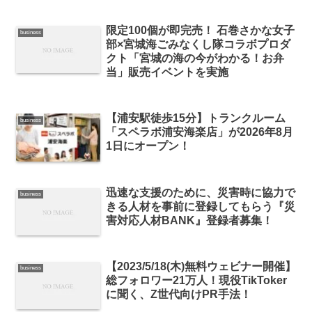
限定100個が即完売！ 石巻さかな女子
business
部×宮城海ごみなくし隊コラボプロダ
クト「宮城の海の今がわかる！お弁
当」販売イベントを実施
【浦安駅徒歩15分】トランクルーム
business
「スペラボ浦安海楽店」が2026年8月
1日にオープン！
迅速な支援のために、災害時に協力で
business
きる人材を事前に登録してもらう『災
害対応人材BANK』登録者募集！
【2023/5/18(木)無料ウェビナー開催】
business
総フォロワー21万人！現役TikToker
に聞く、Z世代向けPR手法！