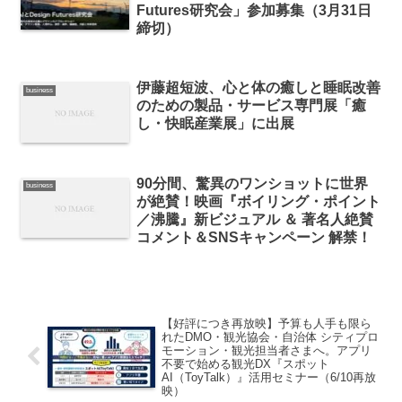
Futures研究会」参加募集（3月31日
締切）
伊藤超短波、心と体の癒しと睡眠改善
business
のための製品・サービス専門展「癒
し・快眠産業展」に出展
90分間、驚異のワンショットに世界
business
が絶賛！映画『ボイリング・ポイント
／沸騰』新ビジュアル ＆ 著名人絶賛
コメント＆SNSキャンペーン 解禁！
【好評につき再放映】予算も人手も限ら
れたDMO・観光協会・自治体 シティプロ
モーション・観光担当者さまへ。アプリ
不要で始める観光DX『スポット
AI（ToyTalk）』活用セミナー（6/10再放
映）