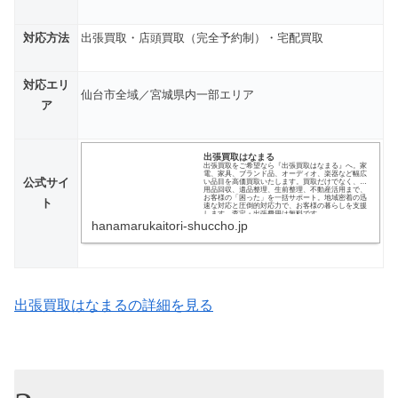
対応方法
出張買取・店頭買取（完全予約制）・宅配買取
対応エリ
仙台市全域／宮城県内一部エリア
ア
出張買取はなまる
出張買取をご希望なら『出張買取はなまる』へ。家
電、家具、ブランド品、オーディオ、楽器など幅広
公式サイ
い品目を高価買取いたします。買取だけでなく、不
用品回収、遺品整理、生前整理、不動産活用まで、
お客様の「困った」を一括サポート。地域密着の迅
ト
速な対応と圧倒的対応力で、お客様の暮らしを支援
します。査定・出張費用は無料です。
hanamarukaitori-shuccho.jp
出張買取はなまるの詳細を見る