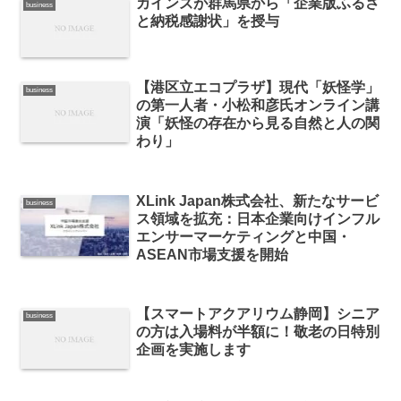
カインズが群馬県から「企業版ふるさ
business
と納税感謝状」を授与
【港区立エコプラザ】現代「妖怪学」
business
の第一人者・小松和彦氏オンライン講
演「妖怪の存在から見る自然と人の関
わり」
XLink Japan株式会社、新たなサービ
business
ス領域を拡充：日本企業向けインフル
エンサーマーケティングと中国・
ASEAN市場支援を開始
【スマートアクアリウム静岡】シニア
business
の方は⼊場料が半額に！敬老の日特別
企画を実施します