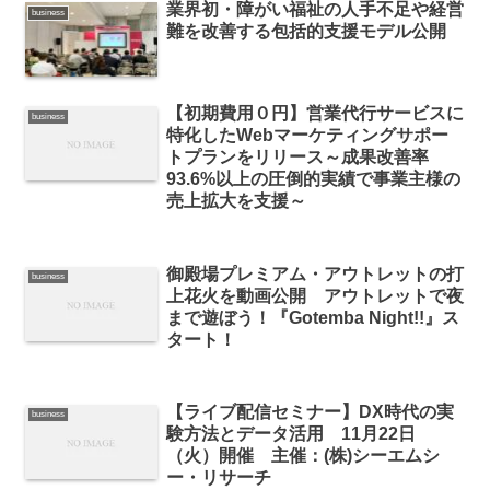
業界初・障がい福祉の人手不足や経営
business
難を改善する包括的支援モデル公開
【初期費用０円】営業代行サービスに
business
特化したWebマーケティングサポー
トプランをリリース～成果改善率
93.6%以上の圧倒的実績で事業主様の
売上拡大を支援～
御殿場プレミアム・アウトレットの打
business
上花火を動画公開 アウトレットで夜
まで遊ぼう！『Gotemba Night!!』ス
タート！
【ライブ配信セミナー】DX時代の実
business
験方法とデータ活用 11月22日
（火）開催 主催：(株)シーエムシ
ー・リサーチ