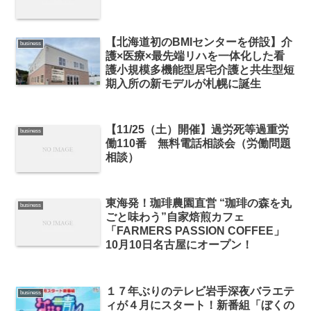
【北海道初のBMIセンターを併設】介
business
護×医療×最先端リハを一体化した看
護小規模多機能型居宅介護と共生型短
期入所の新モデルが札幌に誕生
【11/25（土）開催】過労死等過重労
business
働110番 無料電話相談会（労働問題
相談）
東海発！珈琲農園直営 “珈琲の森を丸
business
ごと味わう”自家焙煎カフェ
「FARMERS PASSION COFFEE」
10月10日名古屋にオープン！
１７年ぶりのテレビ岩手深夜バラエテ
business
ィが４月にスタート！新番組「ぼくの