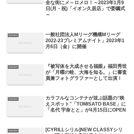
全な街にメ～ロメロ！～2023年1月9
日(月・祝)「イオン久居店」で委嘱式
～
一般社団法人Mリーグ機構Mリーグ
business
2022-23プレミアムナイト」2023年1
月6日（金）に開催
『被写体を大成させる福眼』福田秀世
business
が「月曜の蛙、大海を知る。」に審査
員兼フォトグラファーとして出演！
カラフルなコンテナが並ぶ話題の“映
business
えスポット”「TOMISATO BASE」に
「名代 宇奈とと」が4月15日にOPEN
[CYRILLシリル]NEW CLASSYシリ
business