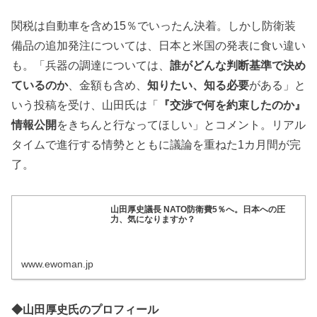
関税は自動車を含め15％でいったん決着。しかし防衛装
備品の追加発注については、日本と米国の発表に食い違い
も。「兵器の調達については、
誰がどんな判断基準で決め
ているのか
、金額も含め、
知りたい、知る必要
がある」と
いう投稿を受け、山田氏は「
『交渉で何を約束したのか』
情報公開
をきちんと行なってほしい」とコメント。リアル
タイムで進行する情勢とともに議論を重ねた1カ月間が完
了。
山田厚史議長 NATO防衛費5％へ。日本への圧
力、気になりますか？
www.ewoman.jp
◆山田厚史氏のプロフィール