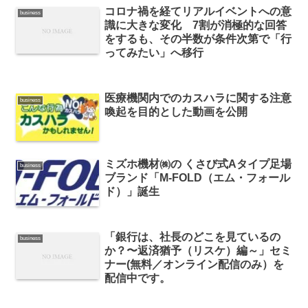
コロナ禍を経てリアルイベントへの意
business
識に大きな変化 7割が消極的な回答
をするも、その半数が条件次第で「行
ってみたい」へ移行
医療機関内でのカスハラに関する注意
business
喚起を目的とした動画を公開
ミズホ機材㈱の くさび式Aタイプ足場
business
ブランド「M-FOLD（エム・フォール
ド）」誕生
「銀行は、社長のどこを見ているの
business
か？〜返済猶予（リスケ）編～」セミ
ナー(無料／オンライン配信のみ）を
配信中です。