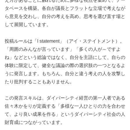
え方があることに触れるために多様な視点を集めて、デー
タベースを構築。各自が議長とフラットな立場で考えなが
ら意見を交わし、自分の考えを高め、思考を選び直す場と
して展開しています。
投稿ルールは「I statement」（アイ・ステイトメント）。
「周囲のみんなが言っています」「多くの人が～ですよ
ね」などという総論ではなく、自分を主語にして、自らの
体験に限定して、健全な議論の際の選択肢の一つとなるよ
うに発言します。もちろん、自分と違う考えの人を攻撃し
たり批判することもありません。
この発言スキルは、ダイバーシティ経営の第一人者である
佐々木かをりが定義する「多様な一人ひとりの力を合わせ
て、より良い成果を作る」というダイバーシティ社会の人
財育成につながっています。