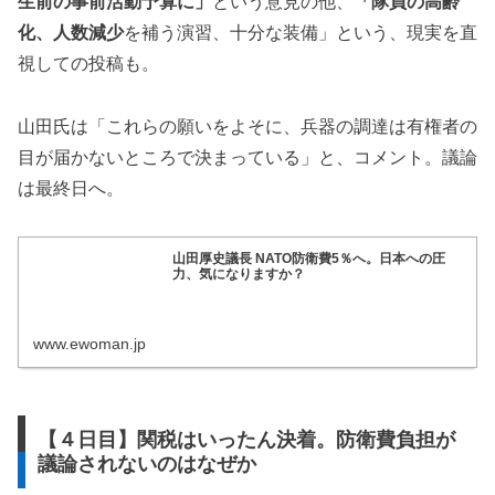
生前の事前活動予算に」
という意見の他、
「隊員の高齢
化、人数減少
を補う演習、十分な装備」という、現実を直
視しての投稿も。
山田氏は「これらの願いをよそに、兵器の調達は有権者の
目が届かないところで決まっている」と、コメント。議論
は最終日へ。
山田厚史議長 NATO防衛費5％へ。日本への圧
力、気になりますか？
www.ewoman.jp
【４日目】関税はいったん決着。防衛費負担が
議論されないのはなぜか