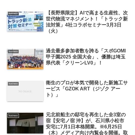
【長野県限定】AIで高まる生産性、次
business
世代物流マネジメント！「トラック新
法対策」4社コラボセミナー3月3日
（火）
過去最多参加者数を誇る「スポGOMI
business
甲子園2025 全国大会」、優勝は埼玉
県代表「クリーンLV0」！
衛生のプロが本気で開発した新施工サ
business
ービス「GZOK ART（ジゾク アー
ト）」
元北前船主の邸宅を再生した全3室の
business
宿【安宅ノ宿 沖】が、石川県小松市
安宅に7月1日本格開業。※6月25日
（木）メディア向け内覧会を開催。取