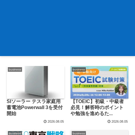
business
business
SIソーラー テスラ家庭用
【TOEIC】初級・中級者
蓄電池Powerwall 3を受付
必見！解答時のポイント
開始
や勉強を進めるた...
2026.08.05
2026.08.05
business
business