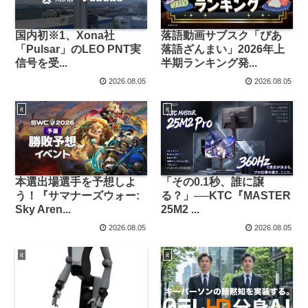
国内初※1、Xona社
落語動画サブスク「ぴあ
「Pulsar」のLEO PNT実
落語ざんまい」2026年上
信号を受...
半期ランキング発...
2026.08.05
2026.08.05
it
it
本選出場選手を予想しよ
「その0.1秒、誰に譲
う！『サマナーズウォー:
る？」──KTC『MASTER
Sky Aren...
25M2 ...
2026.08.05
2026.08.05
it
it