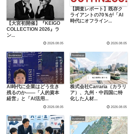
【調査レポート】既存ク
ライアントの70％が「AI
時代にオフライン...
【大宮初開催】『KEIGO
COLLECTION 2026』ラ
ン...
2026.08.05
2026.08.05
business
business
AI時代に企業はどう生き
株式会社Carraria（カラリ
残るのか――「人的資本
ア）、九州・中四国に特
経営」と「AI活用...
化した人材...
2026.08.05
2026.08.05
business
business