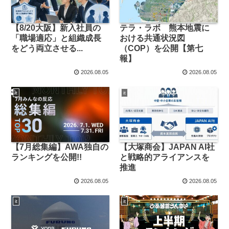
【8/20大阪】新入社員の
テラ・ラボ 熊本地震に
「職場適応」と組織成長
おける共通状況図
をどう両立させる...
（COP）を公開【第七
報】
2026.08.05
2026.08.05
it
it
【7月総集編】AWA独自の
【大塚商会】JAPAN AI社
ランキングを公開!!
と戦略的アライアンスを
推進
2026.08.05
2026.08.05
it
it