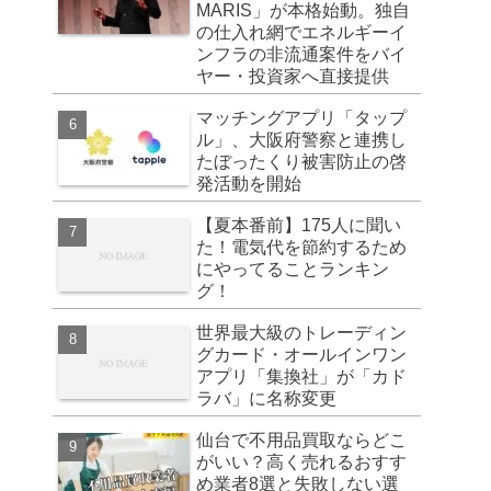
MARIS」が本格始動。独自
の仕入れ網でエネルギーイ
ンフラの非流通案件をバイ
ヤー・投資家へ直接提供
マッチングアプリ「タップ
ル」、大阪府警察と連携し
たぼったくり被害防止の啓
発活動を開始
【夏本番前】175人に聞い
た！電気代を節約するため
にやってることランキン
グ！
世界最大級のトレーディン
グカード・オールインワン
アプリ「集換社」が「カド
ラバ」に名称変更
仙台で不用品買取ならどこ
がいい？高く売れるおすす
め業者8選と失敗しない選