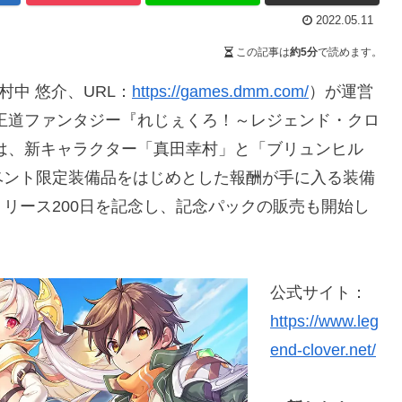
2022.05.11
この記事は
約5分
で読めます。
村中 悠介、URL：
https://games.dmm.com/
）が運営
る王道ファンタジー『れじぇくろ！～レジェンド・クロ
は、新キャラクター「真田幸村」と「ブリュンヒル
ベント限定装備品をはじめとした報酬が手に入る装備
リース200日を記念し、記念パックの販売も開始し
公式サイト：
https://www.leg
end-clover.net/