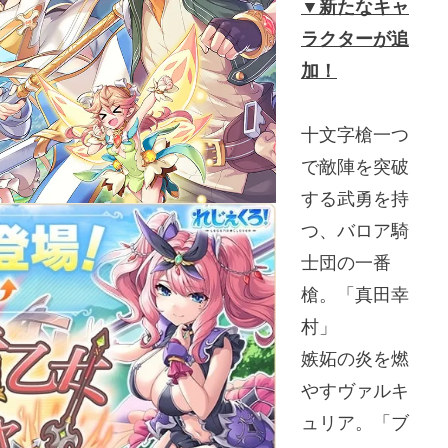
▼
新たなキャ
ラクターが追
加！
十文字槍一つ
で敵陣を突破
する武勇を持
つ、バロア騎
士団の一番
槍。「真田幸
村」
嫉妬の炎を燃
やすヴァルキ
ュリア。「ブ