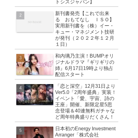
トシスジャパン】
新刊書発売【これで出来
る おもてなし ＩＳＯ】
実用新刊書を（株）イー・
キュー・マネジメント技研
が発刊（２０２２年１２月
１日）
和内璃乃主演！BUMPオリ
ジナルドラマ『ギリギリの
姉』6月17日19時より独占
配信スタート
「恋と深空」12月31日より
Ver5.0「2周年盛典」実装！
イベント「愛、宇宙、詩の
王座」開催、新限定星5思
念登場＆40連無料ガチャな
ど周年特典盛りだくさん！
日本初のEnergy Investment
Arranger「株式会社