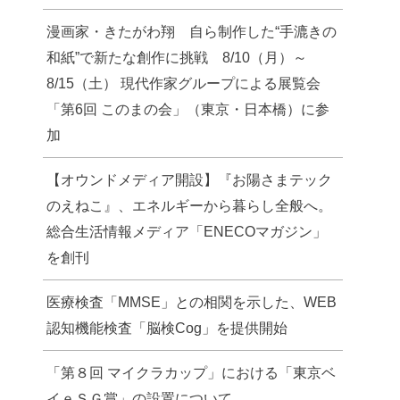
漫画家・きたがわ翔 自ら制作した“手漉きの
和紙”で新たな創作に挑戦 8/10（月）～
8/15（土） 現代作家グループによる展覧会
「第6回 このまの会」（東京・日本橋）に参
加
【オウンドメディア開設】『お陽さまテック
のえねこ』、エネルギーから暮らし全般へ。
総合生活情報メディア「ENECOマガジン」
を創刊
医療検査「MMSE」との相関を示した、WEB
認知機能検査「脳検Cog」を提供開始
「第８回 マイクラカップ」における「東京ベ
イｅＳＧ賞」の設置について