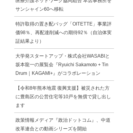
医療介護ネットワーク協同組合 本店事務所を
サンシャイン60へ移転
特許取得の置き配バッグ「OITETTE」事業評
価98％、再配達削減への期待92％（自治体実
証結果より）
大学発スタートアップ・株式会社WASABIと
坂本龍一の展覧会『Ryuichi Sakamoto + Tin
Drum｜KAGAMI+』がコラボレーション
【令和8年熊本地震 復興支援】被災された方
に豊島区の公営住宅等10戸を無償で貸し出し
ます
政策情報メディア『政治ドットコム』、中道
改革連合との動画シリーズを開始