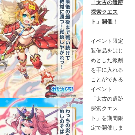
「太古の遺跡
探索クエス
ト」開催！
イベント限定
装備品をはじ
めとした報酬
を手に入れる
ことができる
イベント
「太古の遺跡
探索クエス
ト」を期間限
定で開催しま