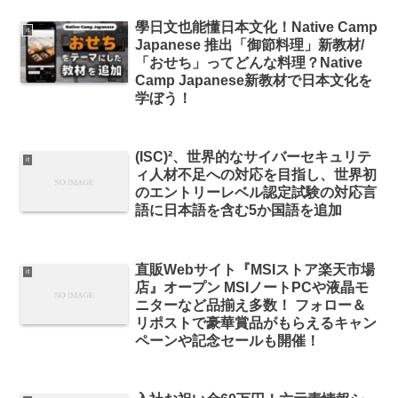
學日文也能懂日本文化！Native Camp
it
Japanese 推出「御節料理」新教材/
「おせち」ってどんな料理？Native
Camp Japanese新教材で日本文化を
学ぼう！
(ISC)²、世界的なサイバーセキュリテ
it
ィ人材不足への対応を目指し、世界初
のエントリーレベル認定試験の対応言
語に日本語を含む5か国語を追加
直販Webサイト『MSIストア楽天市場
it
店』オープン MSIノートPCや液晶モ
ニターなど品揃え多数！ フォロー＆
リポストで豪華賞品がもらえるキャン
ペーンや記念セールも開催！