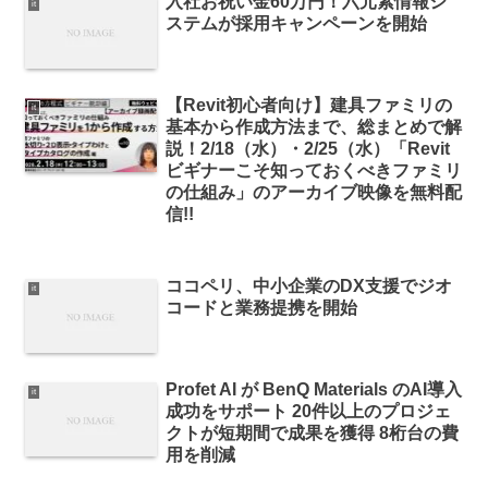
入社お祝い金60万円！六元素情報シ
it
ステムが採用キャンペーンを開始
【Revit初心者向け】建具ファミリの
it
基本から作成方法まで、総まとめで解
説！2/18（水）・2/25（水）「Revit
ビギナーこそ知っておくべきファミリ
の仕組み」のアーカイブ映像を無料配
信!!
ココペリ、中小企業のDX支援でジオ
it
コードと業務提携を開始
Profet AI が BenQ Materials のAI導入
it
成功をサポート 20件以上のプロジェ
クトが短期間で成果を獲得 8桁台の費
用を削減