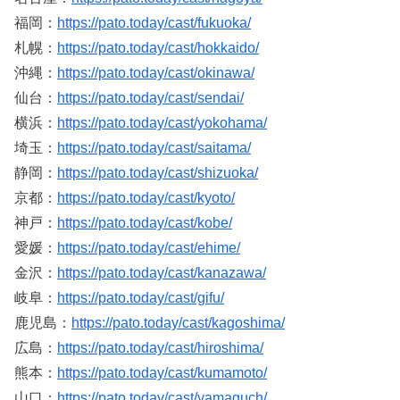
福岡：
https://pato.today/cast/fukuoka/
札幌：
https://pato.today/cast/hokkaido/
沖縄：
https://pato.today/cast/okinawa/
仙台：
https://pato.today/cast/sendai/
横浜：
https://pato.today/cast/yokohama/
埼玉：
https://pato.today/cast/saitama/
静岡：
https://pato.today/cast/shizuoka/
京都：
https://pato.today/cast/kyoto/
神戸：
https://pato.today/cast/kobe/
愛媛：
https://pato.today/cast/ehime/
金沢：
https://pato.today/cast/kanazawa/
岐阜：
https://pato.today/cast/gifu/
鹿児島：
https://pato.today/cast/kagoshima/
広島：
https://pato.today/cast/hiroshima/
熊本：
https://pato.today/cast/kumamoto/
山口：
https://pato.today/cast/yamaguch/