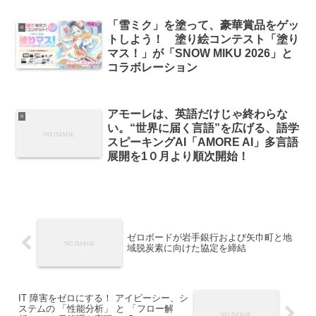
「雪ミク」を塗って、豪華賞品をゲッ
it
トしよう！ 塗り絵コンテスト「塗り
マス！」が「SNOW MIKU 2026」と
コラボレーション
アモーレは、英語だけじゃ終わらな
it
い。“世界に届く言語”を広げる、語学
スピーキングAI「AMORE AI」多言語
展開を1０月より順次開始！
ゼロボードが岩手銀行および矢巾町と地
域脱炭素に向けた協定を締結
IT 障害をゼロにする！ アイビーシー、シ
ステムの 「性能分析」 と 「フロー解