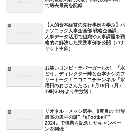
で過去最高を記録
【人的資本経営の先行事例を学ぶ】パ
it
ナソニック人事企画部 戦略企画課、
人事データ活用で組織や人事課題を戦
略的に解決した実践事例を公開（パナ
リット主催）
お笑いコンビ・ラバーガールが、「水
it
どう」ディレクター陣と台本ナシのフ
リートーク！ニコニコチャンネル『水
曜日のおじさんたち』6月19日（月）
19時30分より生放送！
リオネル・メッシ選手、8度目の“世界
it
最高の選手の証”『eFootball™
2024』で偉業を記念したキャンペー
ンを開催！