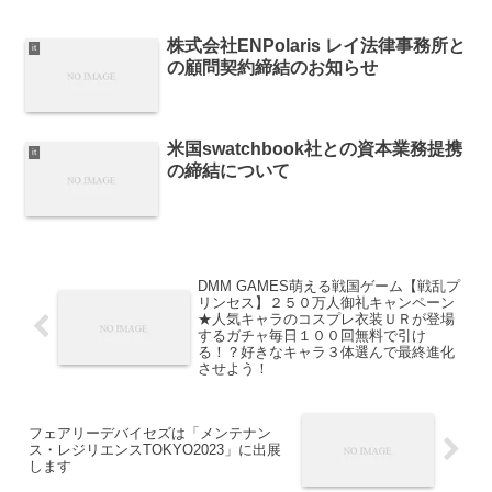
株式会社ENPolaris レイ法律事務所と
it
の顧問契約締結のお知らせ
米国swatchbook社との資本業務提携
it
の締結について
DMM GAMES萌える戦国ゲーム【戦乱プ
リンセス】２５０万人御礼キャンペーン
★人気キャラのコスプレ衣装ＵＲが登場
するガチャ毎日１００回無料で引け
る！？好きなキャラ３体選んで最終進化
させよう！
フェアリーデバイセズは「メンテナン
ス・レジリエンスTOKYO2023」に出展
します