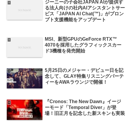
ジーニーの子会社JAPAN AIが提供す
it
る法人向けの社内AIアシスタントサー
ビス「JAPAN AI Chat(™)」がプロン
プト支援機能をアップデート
MSI、新型GPUのGeForce RTX™
it
4070を採用したグラフィックスカー
ド3機種を発売開始
5月25日のメジャー・デビュー日を記
it
念して、GLAY特集リスニングパーテ
ィーをAWAラウンジで開催！
『Cronos: The New Dawn』イージ
it
ーモード「Temporal Diver」が登
場！旧正月を記念した新スキンも実装