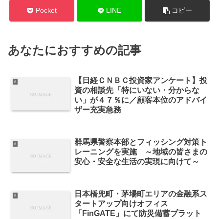
Pocket
LINE
コピー
あなたにおすすめの記事
【日経ＣＮＢＣ投資家アンケート】投
it
資の相談先「特にいない・分からな
い」が４７％に／顧客本位のアドバイ
ザー充実急務
群馬県警察本部とフィッシング対策ト
it
レーニングを実施 ～地域の皆さまの
安心・安全な生活の実現に向けて～
日本橋兜町・茅場町エリアの金融系ス
it
タートアップ向けオフィス
「FinGATE」にて防災備蓄プラット