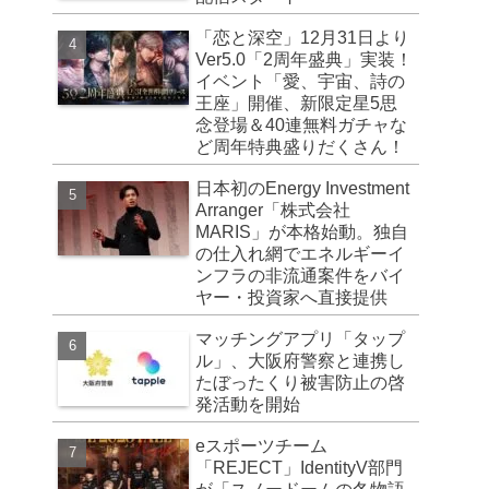
「恋と深空」12月31日より
Ver5.0「2周年盛典」実装！
イベント「愛、宇宙、詩の
王座」開催、新限定星5思
念登場＆40連無料ガチャな
ど周年特典盛りだくさん！
日本初のEnergy Investment
Arranger「株式会社
MARIS」が本格始動。独自
の仕入れ網でエネルギーイ
ンフラの非流通案件をバイ
ヤー・投資家へ直接提供
マッチングアプリ「タップ
ル」、大阪府警察と連携し
たぼったくり被害防止の啓
発活動を開始
eスポーツチーム
「REJECT」IdentityV部門