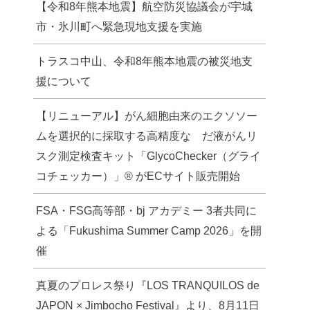
【令和8年熊本地震】航空防災協議会が宇城
市・氷川町へ緊急現地支援を実施
トラスコ中山、令和8年熊本地震の被災地支
援について
【リニューアル】がん細胞由来のエクソソー
ムを選択的に採取する高精度な だ液がんリ
スク測定検査キット「GlycoChecker（グライ
コチェッカー）」® がECサイト販売開始
FSA・FSG高等部・bj アカデミー 3者共同に
よる「Fukushima Summer Camp 2026」を開
催
真夏のプロレス祭り『LOS TRANQUILOS de
JAPON × Jimbocho Festival』より、8月11日