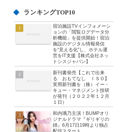
ランキングTOP10
宿泊施設TVインフォメーシ
ョンの「閲覧ログデータ分
析機能」を提供開始！宿泊
施設のデジタル情報発信
を“見える化”し、ホテル運
営をIT支援【株式会社ネッ
トシスジャパン】
新刊書発売【これで出来
る おもてなし ＩＳＯ】
実用新刊書を（株）イー・
キュー・マネジメント技研
が発刊（２０２２年１２月
１日）
和内璃乃主演！BUMPオリ
ジナルドラマ『ギリギリの
姉』6月17日19時より独占
配信スタート