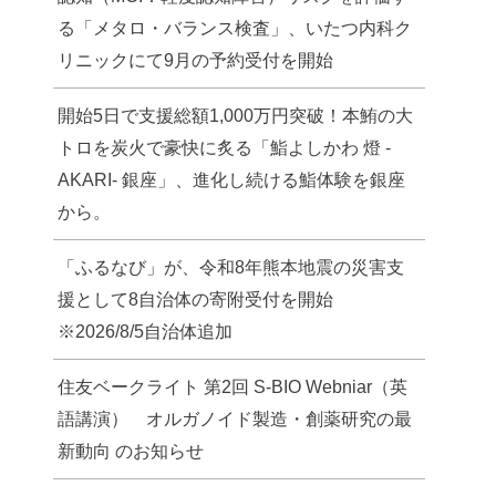
る「メタロ・バランス検査」、いたつ内科ク
リニックにて9月の予約受付を開始
開始5日で支援総額1,000万円突破！本鮪の大
トロを炭火で豪快に炙る「鮨よしかわ 燈 -
AKARI- 銀座」、進化し続ける鮨体験を銀座
から。
「ふるなび」が、令和8年熊本地震の災害支
援として8自治体の寄附受付を開始
※2026/8/5自治体追加
住友ベークライト 第2回 S-BIO Webniar（英
語講演） オルガノイド製造・創薬研究の最
新動向 のお知らせ