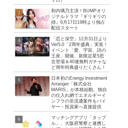
和内璃乃主演！BUMPオリ
ジナルドラマ『ギリギリの
姉』6月17日19時より独占
配信スタート
「恋と深空」12月31日より
Ver5.0「2周年盛典」実装！
イベント「愛、宇宙、詩の
王座」開催、新限定星5思
念登場＆40連無料ガチャな
ど周年特典盛りだくさん！
日本初のEnergy Investment
Arranger「株式会社
MARIS」が本格始動。独自
の仕入れ網でエネルギーイ
ンフラの非流通案件をバイ
ヤー・投資家へ直接提供
マッチングアプリ「タップ
ル」、大阪府警察と連携し