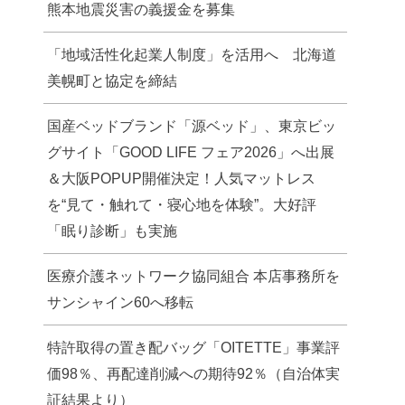
熊本地震災害の義援金を募集
「地域活性化起業人制度」を活用へ 北海道
美幌町と協定を締結
国産ベッドブランド「源ベッド」、東京ビッ
グサイト「GOOD LIFE フェア2026」へ出展
＆大阪POPUP開催決定！人気マットレス
を“見て・触れて・寝心地を体験”。大好評
「眠り診断」も実施
医療介護ネットワーク協同組合 本店事務所を
サンシャイン60へ移転
特許取得の置き配バッグ「OITETTE」事業評
価98％、再配達削減への期待92％（自治体実
証結果より）