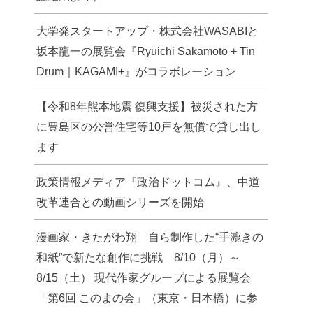
大学発スタートアップ・株式会社WASABIと
坂本龍一の展覧会『Ryuichi Sakamoto + Tin
Drum｜KAGAMI+』がコラボレーション
【令和8年熊本地震 復興支援】被災された方
に豊島区の公営住宅等10戸を無償で貸し出し
ます
政策情報メディア『政治ドットコム』、中道
改革連合との動画シリーズを開始
漫画家・きたがわ翔 自ら制作した“手漉きの
和紙”で新たな創作に挑戦 8/10（月）～
8/15（土） 現代作家グループによる展覧会
「第6回 このまの会」（東京・日本橋）に参