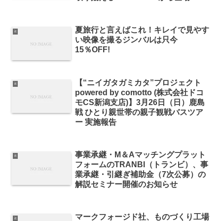
夏旅行と言えばこれ！キレイで見やす
it
い映像を撮るジンバルは只今
15％OFF!
【“ニイガタガミカタ”プロジェクト
it
powered by comotto (株式会社ドコ
モCS新潟支店)】3月26日（日）鹿島
戦 ひとり親世帯の親子観戦バスツア
ー 実施報告
事業承継・M＆Aマッチングプラット
it
フォームのTRANBI（トランビ）、事
業承継・引継ぎ補助金（7次公募）の
解説セミナー開催のお知らせ
マークフォージド社、ものづくり工場
it