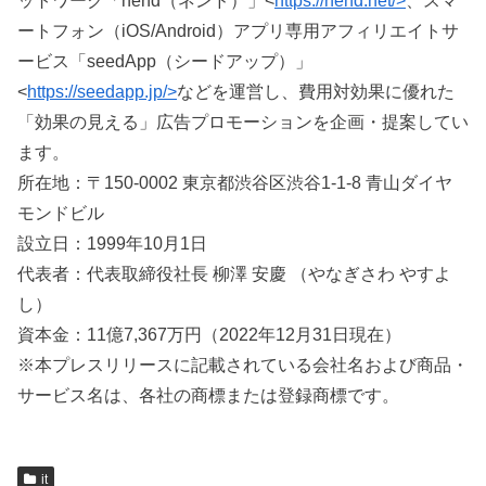
ットワーク「nend（ネンド）」<
https://nend.net/>
、スマ
ートフォン（iOS/Android）アプリ専用アフィリエイトサ
ービス「seedApp（シードアップ）」
<
https://seedapp.jp/>
などを運営し、費用対効果に優れた
「効果の見える」広告プロモーションを企画・提案してい
ます。
所在地：〒150-0002 東京都渋谷区渋谷1-1-8 青山ダイヤ
モンドビル
設立日：1999年10月1日
代表者：代表取締役社長 柳澤 安慶 （やなぎさわ やすよ
し）
資本金：11億7,367万円（2022年12月31日現在）
※本プレスリリースに記載されている会社名および商品・
サービス名は、各社の商標または登録商標です。
it