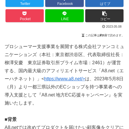
Twitter
Facebook
はてブ
Pocket
LINE
コピー
2023.05.08
この記事は
約5分
で読めます。
プロシューマー支援事業を展開する株式会社ファンコミュ
ニケーションズ（本社：東京都渋谷区、代表取締役社長：
柳澤安慶 東京証券取引所プライム市場：2461）が運営
する、国内最大級のアフィリエイトサービス「A8.net（エ
ーハチネット）」<
https://www.a8.net/>
は、2023年5月8日
（月）より一都三県以外のECショップを持つ事業者への
導入支援として『A8.net 地方EC応援キャンペーン』を実
施いたします。
■背景
A8.netでは改めてプロダクトを届けたい顧客像をクリアに