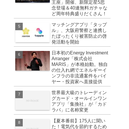
王座」開催、新限定星5思
念登場＆40連無料ガチャな
ど周年特典盛りだくさん！
マッチングアプリ「タップ
ル」、大阪府警察と連携し
たぼったくり被害防止の啓
発活動を開始
日本初のEnergy Investment
Arranger「株式会社
MARIS」が本格始動。独自
の仕入れ網でエネルギーイ
ンフラの非流通案件をバイ
ヤー・投資家へ直接提供
世界最大級のトレーディン
グカード・オールインワン
アプリ「集換社」が「カド
ラバ」に名称変更
【夏本番前】175人に聞い
た！電気代を節約するため