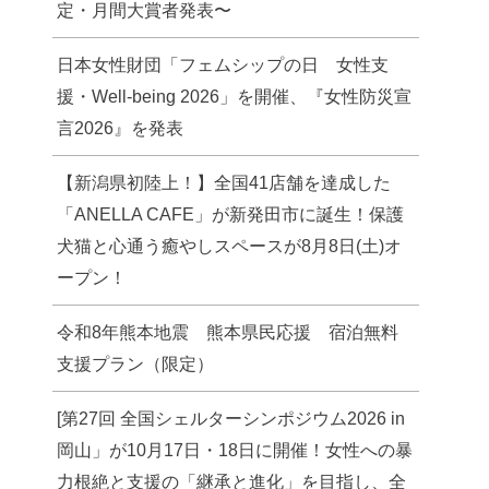
定・月間大賞者発表〜
日本女性財団「フェムシップの日 女性支
援・Well-being 2026」を開催、『女性防災宣
言2026』を発表
【新潟県初陸上！】全国41店舗を達成した
「ANELLA CAFE」が新発田市に誕生！保護
犬猫と心通う癒やしスペースが8月8日(土)オ
ープン！
令和8年熊本地震 熊本県民応援 宿泊無料
支援プラン（限定）
[第27回 全国シェルターシンポジウム2026 in
岡山」が10月17日・18日に開催！女性への暴
力根絶と支援の「継承と進化」を目指し、全