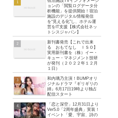
宿泊施設TVインフォメーシ
ョンの「閲覧ログデータ分
析機能」を提供開始！宿泊
施設のデジタル情報発信
を“見える化”し、ホテル運
営をIT支援【株式会社ネッ
トシスジャパン】
新刊書発売【これで出来
る おもてなし ＩＳＯ】
実用新刊書を（株）イー・
キュー・マネジメント技研
が発刊（２０２２年１２月
１日）
和内璃乃主演！BUMPオリ
ジナルドラマ『ギリギリの
姉』6月17日19時より独占
配信スタート
「恋と深空」12月31日より
Ver5.0「2周年盛典」実装！
イベント「愛、宇宙、詩の