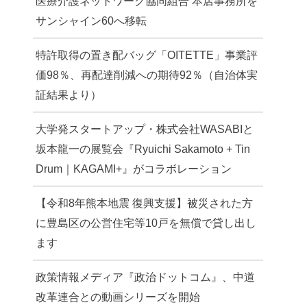
医療介護ネットワーク協同組合 本店事務所を
サンシャイン60へ移転
特許取得の置き配バッグ「OITETTE」事業評
価98％、再配達削減への期待92％（自治体実
証結果より）
大学発スタートアップ・株式会社WASABIと
坂本龍一の展覧会『Ryuichi Sakamoto + Tin
Drum｜KAGAMI+』がコラボレーション
【令和8年熊本地震 復興支援】被災された方
に豊島区の公営住宅等10戸を無償で貸し出し
ます
政策情報メディア『政治ドットコム』、中道
改革連合との動画シリーズを開始