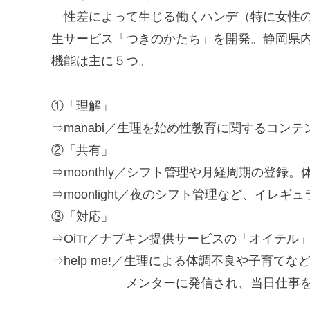
性差によって生じる働くハンデ（特に女性の
生サービス「つきのかたち」を開発。静岡県
機能は主に５つ。
①「理解」
⇒manabi／生理を始め性教育に関するコン
②「共有」
⇒moonthly／シフト管理や月経周期の登
⇒moonlight／夜のシフト管理など、イレ
③「対応」
⇒OiTr／ナプキン提供サービスの「オイテル
⇒help me!／生理による体調不良や子育
メンターに発信され、当日仕事を代わ