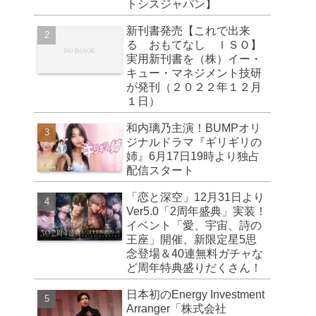
トシスジャパン】
新刊書発売【これで出来
る おもてなし ＩＳＯ】
実用新刊書を（株）イー・
キュー・マネジメント技研
が発刊（２０２２年１２月
１日）
和内璃乃主演！BUMPオリ
ジナルドラマ『ギリギリの
姉』6月17日19時より独占
配信スタート
「恋と深空」12月31日より
Ver5.0「2周年盛典」実装！
イベント「愛、宇宙、詩の
王座」開催、新限定星5思
念登場＆40連無料ガチャな
ど周年特典盛りだくさん！
日本初のEnergy Investment
Arranger「株式会社