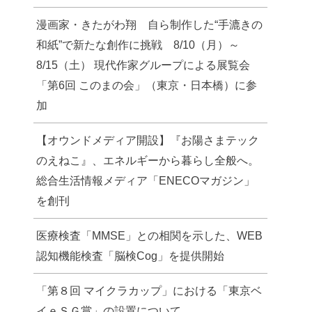
漫画家・きたがわ翔 自ら制作した“手漉きの
和紙”で新たな創作に挑戦 8/10（月）～
8/15（土） 現代作家グループによる展覧会
「第6回 このまの会」（東京・日本橋）に参
加
【オウンドメディア開設】『お陽さまテック
のえねこ』、エネルギーから暮らし全般へ。
総合生活情報メディア「ENECOマガジン」
を創刊
医療検査「MMSE」との相関を示した、WEB
認知機能検査「脳検Cog」を提供開始
「第８回 マイクラカップ」における「東京ベ
イｅＳＧ賞」の設置について