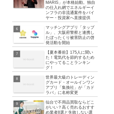
MARIS」が本格始動。独自
の仕入れ網でエネルギーイ
ンフラの非流通案件をバイ
ヤー・投資家へ直接提供
マッチングアプリ「タップ
ル」、大阪府警察と連携し
たぼったくり被害防止の啓
発活動を開始
【夏本番前】175人に聞い
た！電気代を節約するため
にやってることランキン
グ！
世界最大級のトレーディン
グカード・オールインワン
アプリ「集換社」が「カド
ラバ」に名称変更
仙台で不用品買取ならどこ
がいい？高く売れるおすす
め業者8選と失敗しない選