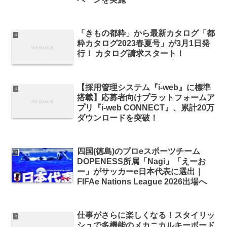
「きもの都粋」から最新カタログ「都
it
粋カタログ2023春夏号」が3月1日発
行！ カタログ請求スタート！
【採用管理システム『i-web』に標準
it
搭載】応募者向けプラットフォームア
プリ『i-web CONNECT』、累計20万
ダウンロードを突破！
四国(徳島)のプロeスポーツチーム
it
DOPENESS所属「Nagi」「えーお
ー」がサッカーe日本代表に選出｜
FIFAe Nations League 2026出場へ
仕事がさらに楽しくなる！スタイリッ
it
シュで多機能のメカニカルキーボード