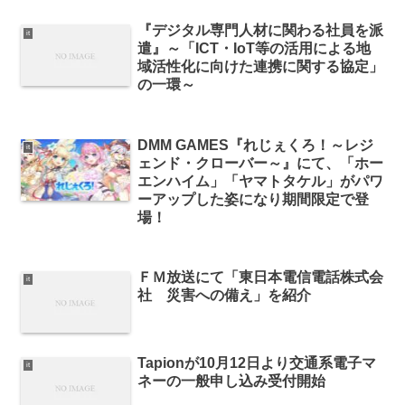
『デジタル専門人材に関わる社員を派
it
遣』～「ICT・IoT等の活用による地
域活性化に向けた連携に関する協定」
の一環～
DMM GAMES『れじぇくろ！～レジ
it
ェンド・クローバー～』にて、「ホー
エンハイム」「ヤマトタケル」がパワ
ーアップした姿になり期間限定で登
場！
ＦＭ放送にて「東日本電信電話株式会
it
社 災害への備え」を紹介
Tapionが10月12日より交通系電子マ
it
ネーの一般申し込み受付開始