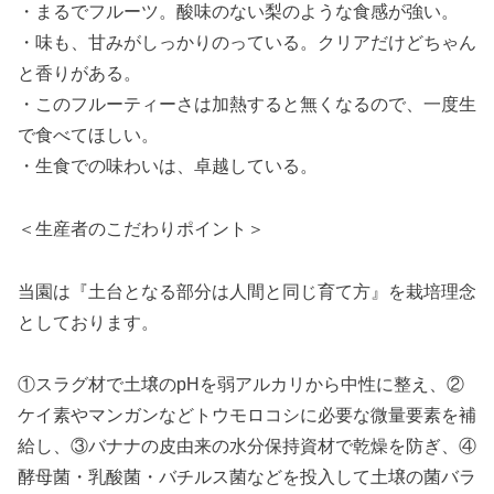
・まるでフルーツ。酸味のない梨のような食感が強い。
・味も、甘みがしっかりのっている。クリアだけどちゃん
と香りがある。
・このフルーティーさは加熱すると無くなるので、一度生
で食べてほしい。
・生食での味わいは、卓越している。
＜生産者のこだわりポイント＞
当園は『土台となる部分は人間と同じ育て方』を栽培理念
としております。
①スラグ材で土壌のpHを弱アルカリから中性に整え、②
ケイ素やマンガンなどトウモロコシに必要な微量要素を補
給し、③バナナの皮由来の水分保持資材で乾燥を防ぎ、④
酵母菌・乳酸菌・バチルス菌などを投入して土壌の菌バラ