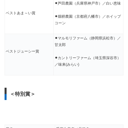
⚫︎
芦田農園（兵庫県神戸市）／白い恵味
ベストあま～い賞
⚫︎
畑耕農園（京都府八幡市）／ホイップ
コーン
⚫︎
マルモリファーム（静岡県浜松市）／
甘太郎
ベストジューシー賞
⚫︎
カントリーファーム（埼玉県深谷市）
／味来(みらい)
＜特別賞＞