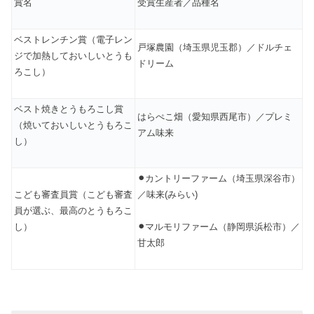
賞名
受賞生産者／品種名
ベストレンチン賞（電子レン
戸塚農園（埼玉県児玉郡）／ドルチェ
ジで加熱しておいしいとうも
ドリーム
ろこし）
ベスト焼きとうもろこし賞
はらぺこ畑（愛知県西尾市）／プレミ
（焼いておいしいとうもろこ
アム味来
し）
⚫︎
カントリーファーム（埼玉県深谷市）
こども審査員賞（こども審査
／味来(みらい)
員が選ぶ、最高のとうもろこ
し）
⚫︎
マルモリファーム（静岡県浜松市）／
甘太郎