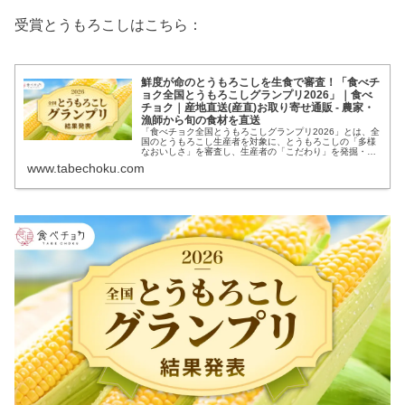
受賞とうもろこしはこちら：
鮮度が命のとうもろこしを生食で審査！「食べチ
ョク全国とうもろこしグランプリ2026」｜食べ
チョク｜産地直送(産直)お取り寄せ通販 - 農家・
漁師から旬の食材を直送
「食べチョク全国とうもろこしグランプリ2026」とは、全
国のとうもろこし生産者を対象に、とうもろこしの「多様
なおいしさ」を審査し、生産者の「こだわり」を発掘・発
信する、食べチョク主催の品評会イベントです。今回は、
www.tabechoku.com
全国各地から39点のとうもろこし...