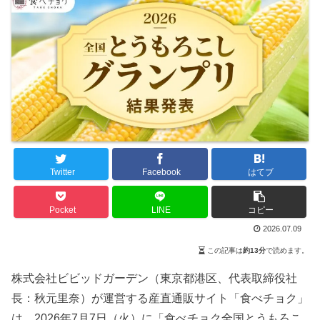
Twitter
Facebook
はてブ
Pocket
LINE
コピー
2026.07.09
この記事は
約13分
で読めます。
株式会社ビビッドガーデン（東京都港区、代表取締役社
長：秋元里奈）が運営する産直通販サイト「食べチョク」
は、2026年7月7日（火）に「食べチョク全国とうもろこ