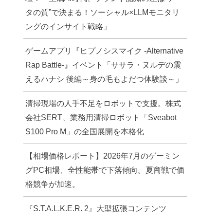
タの質”で決まる！ソーシャル×LLMモニタリ
ングのインサイト戦略」
ゲームアプリ『ヒプノシスマイク -Alternative
Rap Battle-』イベント「ササラ・ヌルデの震
えるハナシ 後編～身の毛もよだつ体験談～」
清掃現場の人手不足をロボットで支援。株式
会社SERT、業務用清掃ロボット「Sveabot
S100 Pro M」の全国展開を本格化
【相場価格レポート】2026年7月のゲーミン
グPC相場、全性能帯で下落傾向。夏商戦で価
格競争が加速。
『S.T.A.L.K.E.R. 2』大型拡張コンテンツ