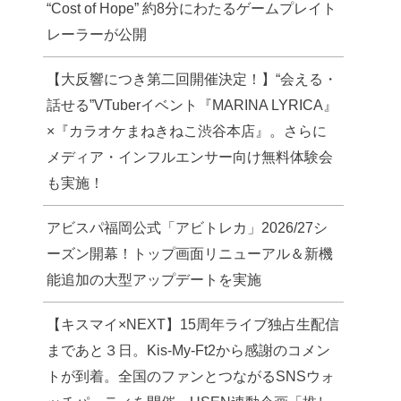
“Cost of Hope” 約8分にわたるゲームプレイト
レーラーが公開
【大反響につき第二回開催決定！】“会える・
話せる”VTuberイベント『MARINA LYRICA』
×『カラオケまねきねこ渋谷本店』。さらに
メディア・インフルエンサー向け無料体験会
も実施！
アビスパ福岡公式「アビトレカ」2026/27シ
ーズン開幕！トップ画面リニューアル＆新機
能追加の大型アップデートを実施
【キスマイ×NEXT】15周年ライブ独占生配信
まであと３日。Kis-My-Ft2から感謝のコメン
トが到着。全国のファンとつながるSNSウォ