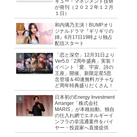
キュー・マネジメント技研
が発刊（２０２２年１２月
１日）
和内璃乃主演！BUMPオリ
ジナルドラマ『ギリギリの
姉』6月17日19時より独占
配信スタート
「恋と深空」12月31日より
Ver5.0「2周年盛典」実装！
イベント「愛、宇宙、詩の
王座」開催、新限定星5思
念登場＆40連無料ガチャな
ど周年特典盛りだくさん！
日本初のEnergy Investment
Arranger「株式会社
MARIS」が本格始動。独自
の仕入れ網でエネルギーイ
ンフラの非流通案件をバイ
ヤー・投資家へ直接提供