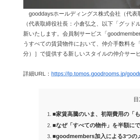
gooddaysホールディングス株式会社（代
（代表取締役社長：小倉弘之、以下「グッド
新いたします。会員制サービス「goodmem
うすべての賃貸物件において、仲介手数料を「家賃
分）］で提供する新しいスタイルの仲介サー
詳細URL：
https://lp.tomos.goodrooms.jp/goo
目
■家賃高騰のいま、初期費用の「
■なぜ「すべての物件」を半額に
■goodmembers加入による3つ