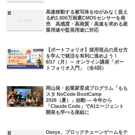
高速移動する被写体をゆがみなく捉え
it
る約1,900万画素CMOSセンサーを発
売 高感度・高画質・高速を求める産
業用途や監視用途に対応
【ポートフォリオ】採用視点の見せ方
it
を学んで就活を有利に進めよう！
8/17（月）～ オンライン講座「ポー
トフォリオ入門」（全4回）
岡山発・起業家育成プログラム「もも
it
スタ NoCode BootCamp
2026（夏）」始動 ― 今年から
「Claude Code」でAIエージェント
開発も学べる座組に
Oasys、ブロックチェーンゲームをテ
it