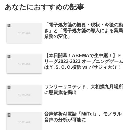
あなたにおすすめの記事
「電子処方箋の概要・現状・今後の動
it
き」と「電子処方箋の導入による薬局
業務の変化」
【本日開幕！ABEMAで生中継！】Ｆ
it
リーグ2022-2023 オープニングゲーム
はＹ.Ｓ.Ｃ.Ｃ.横浜 vs バサジィ大分！
ワンリーリステッド、大相撲九月場所
it
に懸賞旗を掲出
音声解析AI電話「MiiTel」、モノラル
it
音声の分析が可能に