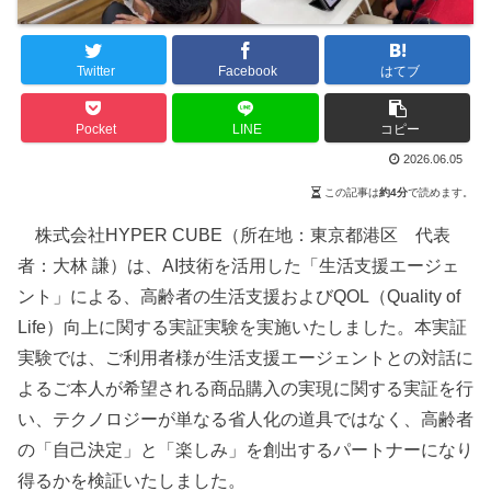
Twitter
Facebook
はてブ
Pocket
LINE
コピー
2026.06.05
この記事は
約4分
で読めます。
株式会社HYPER CUBE（所在地：東京都港区 代表
者：大林 謙）は、AI技術を活用した「生活支援エージェ
ント」による、高齢者の生活支援およびQOL（Quality of
Life）向上に関する実証実験を実施いたしました。本実証
実験では、ご利用者様が生活支援エージェントとの対話に
よるご本人が希望される商品購入の実現に関する実証を行
い、テクノロジーが単なる省人化の道具ではなく、高齢者
の「自己決定」と「楽しみ」を創出するパートナーになり
得るかを検証いたしました。