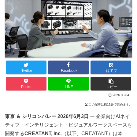
Twitter
Facebook
はてブ
Pocket
LINE
コピー
2026.06.04
この記事は
約11分
で読めます。
東京 ＆ シリコンバレー 2026年6月3日
ー 企業向けAIネイ
ティブ・インテリジェント・ビジュアルワークスペースを
開発する
CREATANT, Inc.
（以下、CREATANT）は本