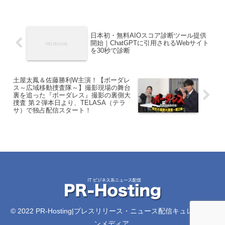
日本初・無料AIOスコア診断ツール提供
開始｜ChatGPTに引用されるWebサイト
を30秒で診断
土屋太鳳＆佐藤勝利W主演！【ボーダレ
ス～広域移動捜査隊～】撮影現場の舞台
裏を追った『ボーダレス』撮影の裏側大
捜査 第２弾本日より、TELASA（テラ
サ）で独占配信スタート！
© 2022 PR-Hosting|プレスリリース・ニュース配信キュレーショ
ンメディア.