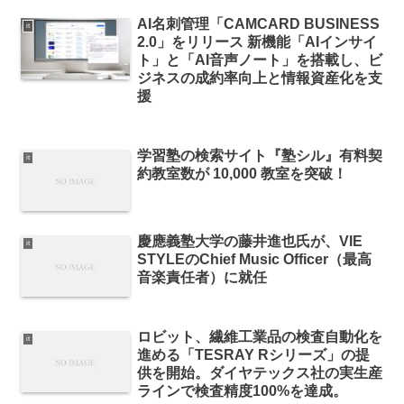
AI名刺管理「CAMCARD BUSINESS
it
2.0」をリリース 新機能「AIインサイ
ト」と「AI音声ノート」を搭載し、ビ
ジネスの成約率向上と情報資産化を支
援
学習塾の検索サイト『塾シル』有料契
it
約教室数が 10,000 教室を突破！
慶應義塾大学の藤井進也氏が、VIE
it
STYLEのChief Music Officer（最高
音楽責任者）に就任
ロビット、繊維工業品の検査自動化を
it
進める「TESRAY Rシリーズ」の提
供を開始。ダイヤテックス社の実生産
ラインで検査精度100%を達成。