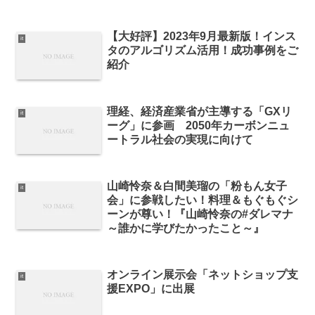
【大好評】2023年9月最新版！インス
it
タのアルゴリズム活用！成功事例をご
紹介
理経、経済産業省が主導する「GXリ
it
ーグ」に参画 2050年カーボンニュ
ートラル社会の実現に向けて
山崎怜奈＆白間美瑠の「粉もん女子
it
会」に参戦したい！料理＆もぐもぐシ
ーンが尊い！『⼭崎怜奈の#ダレマナ
～誰かに学びたかったこと～』
オンライン展示会「ネットショップ支
it
援EXPO」に出展