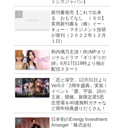
トシスジャパン】
新刊書発売【これで出来
る おもてなし ＩＳＯ】
実用新刊書を（株）イー・
キュー・マネジメント技研
が発刊（２０２２年１２月
１日）
和内璃乃主演！BUMPオリ
ジナルドラマ『ギリギリの
姉』6月17日19時より独占
配信スタート
「恋と深空」12月31日より
Ver5.0「2周年盛典」実装！
イベント「愛、宇宙、詩の
王座」開催、新限定星5思
念登場＆40連無料ガチャな
ど周年特典盛りだくさん！
日本初のEnergy Investment
Arranger「株式会社