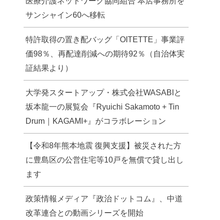
医療介護ネットワーク協同組合 本店事務所を
サンシャイン60へ移転
特許取得の置き配バッグ「OITETTE」事業評
価98％、再配達削減への期待92％（自治体実
証結果より）
大学発スタートアップ・株式会社WASABIと
坂本龍一の展覧会『Ryuichi Sakamoto + Tin
Drum｜KAGAMI+』がコラボレーション
【令和8年熊本地震 復興支援】被災された方
に豊島区の公営住宅等10戸を無償で貸し出し
ます
政策情報メディア『政治ドットコム』、中道
改革連合との動画シリーズを開始