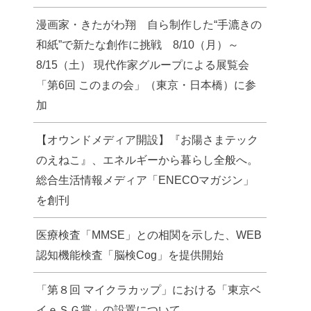
漫画家・きたがわ翔 自ら制作した“手漉きの
和紙”で新たな創作に挑戦 8/10（月）～
8/15（土） 現代作家グループによる展覧会
「第6回 このまの会」（東京・日本橋）に参
加
【オウンドメディア開設】『お陽さまテック
のえねこ』、エネルギーから暮らし全般へ。
総合生活情報メディア「ENECOマガジン」
を創刊
医療検査「MMSE」との相関を示した、WEB
認知機能検査「脳検Cog」を提供開始
「第８回 マイクラカップ」における「東京ベ
イｅＳＧ賞」の設置について