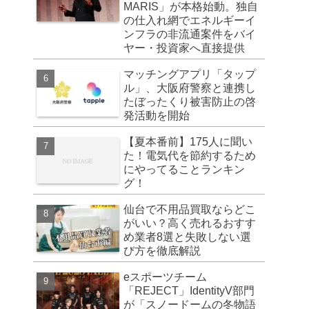
MARIS」が本格始動。独自
の仕入れ網でエネルギーイ
ンフラの非流通案件をバイ
ヤー・投資家へ直接提供
マッチングアプリ「タップ
ル」、大阪府警察と連携し
たぼったくり被害防止の啓
発活動を開始
【夏本番前】175人に聞い
た！電気代を節約するため
にやってることランキン
グ！
仙台で不用品買取ならどこ
がいい？高く売れるおすす
め業者8選と失敗しない選
び方を徹底解説
eスポーツチーム
「REJECT」IdentityV部門
が「スノードームの冬物語