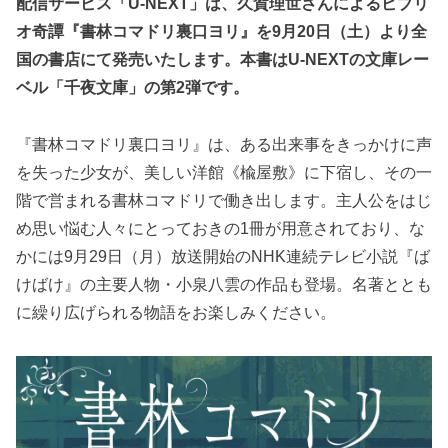
配信サービス「U-NEXT」は、久賀理世さんによるビブリ
オ奇譚『書林コマドリ裏口ヨリ』を9月20日（土）より全
国の書店にて発売いたします。本書はU-NEXTの文庫レー
ベル「千夜文庫」の第2弾です。
『書林コマドリ裏口ヨリ』は、ある出来事をきっかけに声
を失った少女が、美しい洋館《楡屋敷》に下宿し、その一
階で営まれる書林コマドリで働き出します。主人公をはじ
め思い悩む人々にとっておきの1冊が用意されており、な
かには9月29日（月）放送開始のNHK連続テレビ小説『ば
けばけ』の主要人物・小泉八雲の作品も登場。名著ととも
に繰り広げられる物語をお楽しみください。