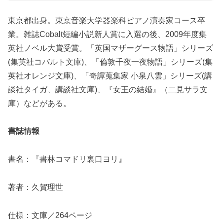
東京都出身。東京音楽大学器楽科ピアノ演奏家コース卒
業。雑誌Cobalt短編小説新人賞に入選の後、2009年度集
英社ノベル大賞受賞。「英国マザーグース物語」シリーズ
(集英社コバルト文庫)、「倫敦千夜一夜物語」シリーズ(集
英社オレンジ文庫)、「奇譚蒐集家 小泉八雲」シリーズ(講
談社タイガ、講談社文庫)、『女王の結婚』（二見サラ文
庫）などがある。
書誌情報
書名：『書林コマドリ裏口ヨリ』
著者：久賀理世
仕様：文庫／264ページ