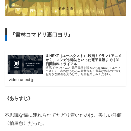
『書林コマドリ裏口ヨリ』
U-NEXT（ユーネクスト）-映画 / ドラマ / アニメ
から、マンガや雑誌といった電子書籍まで-│31
日間無料トライアル
映画/ドラマ/アニメ/電子書籍を観るならU-NEXT（ユーネ
クスト）。名作はもちろん最新作も！豊富な作品の中から
お好きな動画を見つけて、是非お楽しみください。
video.unext.jp
《あらすじ》
不思議な猫に連れられてたどり着いたのは、美しい洋館
〈楡屋敷〉だった。