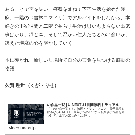
あることで声を失い、療養を兼ねて下宿生活を始めた瑛
麻。一階の〈書林コマドリ〉でアルバイトをしながら、本
好きの下宿仲間と二階で暮らす生活は思いもよらない出来
事ばかり。猫と本、そして温かい住人たちとの出会いが、
凍えた瑛麻の心を溶かしていく。
本に導かれ、新しい居場所で自分の言葉を見つける感動の
物語。
久賀 理世（くが・りせ）
の作品一覧 | U-NEXT 31日間無料トライアル
「」の作品一覧です。映画 / ドラマ / アニメ / 電子書籍を
観るならU-NEXT。豊富な作品の中からお好きな作品を見
つけて、是非お楽しみください。
video.unext.jp