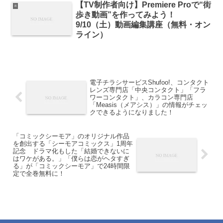
【TV制作者向け】Premiere Proで“街
it
歩き動画”を作ってみよう！
9/10（土）動画編集講座（無料・オン
ライン）
電子チラシサービスShufoo!、コンタクト
レンズ専門店「中央コンタクト」「フラ
ワーコンタクト」、カラコン専門店
「Measis（メアシス）」の情報がチェッ
クできるようになりました！
「コミックシーモア」のオリジナル作品
を創出する「シーモアコミックス」1周年
記念 ドラマ化もした「結婚できないに
はワケがある。」「僕らは恋がヘタすぎ
る」が「コミックシーモア」で24時間限
定で全巻無料に！