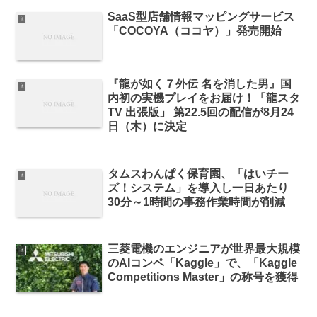
SaaS型店舗情報マッピングサービス
it
「COCOYA（ココヤ）」発売開始
『龍が如く７外伝 名を消した男』国
it
内初の実機プレイをお届け！「龍スタ
TV 出張版」 第22.5回の配信が8月24
日（木）に決定
タムスわんぱく保育園、「はいチー
it
ズ！システム」を導入し一日あたり
30分～1時間の事務作業時間が削減
三菱電機のエンジニアが世界最大規模
it
のAIコンペ「Kaggle」で、「Kaggle
Competitions Master」の称号を獲得