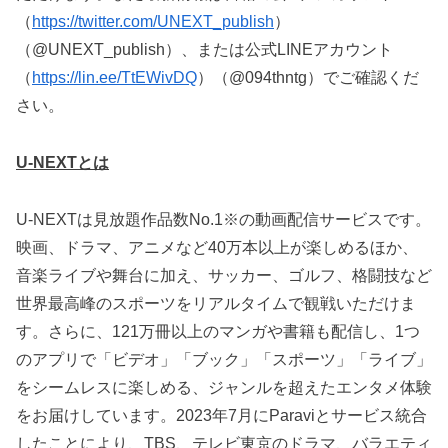
（
https://twitter.com/UNEXT_publish
）
（@UNEXT_publish）、または公式LINEアカウント
（
https://lin.ee/TtEWivDQ
）（@094thntg）でご確認くだ
さい。
U-NEXTとは
U-NEXTは見放題作品数No.1※の動画配信サービスです。
映画、ドラマ、アニメなど40万本以上が楽しめるほか、
音楽ライブや舞台に加え、サッカー、ゴルフ、格闘技など
世界最高峰のスポーツをリアルタイムで観戦いただけま
す。さらに、121万冊以上のマンガや書籍も配信し、1つ
のアプリで「ビデオ」「ブック」「スポーツ」「ライブ」
をシームレスに楽しめる、ジャンルを超えたエンタメ体験
をお届けしています。2023年7月にParaviとサービス統合
したことにより、TBS、テレビ東京のドラマ、バラエティ