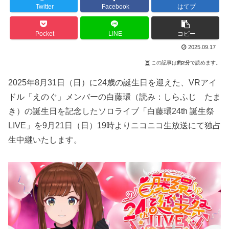
Twitter
Facebook
はてブ
Pocket
LINE
コピー
2025.09.17
この記事は
約2分
で読めます。
2025年8月31日（日）に24歳の誕生日を迎えた、VRアイ
ドル「えのぐ」メンバーの白藤環（読み：しらふじ たま
き）の誕生日を記念したソロライブ「白藤環24th 誕生祭
LIVE」を9月21日（日）19時よりニコニコ生放送にて独占
生中継いたします。