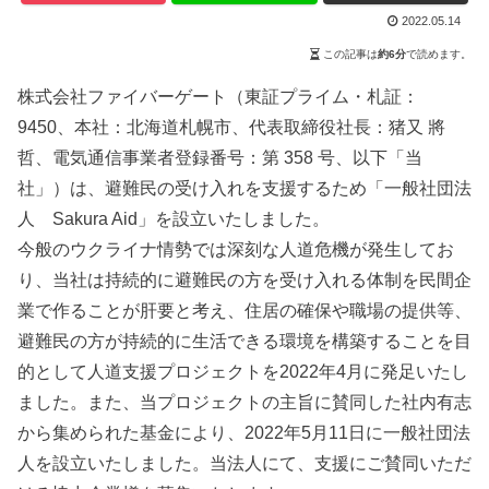
2022.05.14
この記事は
約6分
で読めます。
株式会社ファイバーゲート（東証プライム・札証：
9450、本社：北海道札幌市、代表取締役社長：猪又 將
哲、電気通信事業者登録番号：第 358 号、以下「当
社」）は、避難民の受け入れを支援するため「一般社団法
人 Sakura Aid」を設立いたしました。
今般のウクライナ情勢では深刻な人道危機が発生してお
り、当社は持続的に避難民の方を受け入れる体制を民間企
業で作ることが肝要と考え、住居の確保や職場の提供等、
避難民の方が持続的に生活できる環境を構築することを目
的として人道支援プロジェクトを2022年4月に発足いたし
ました。また、当プロジェクトの主旨に賛同した社内有志
から集められた基金により、2022年5月11日に一般社団法
人を設立いたしました。当法人にて、支援にご賛同いただ