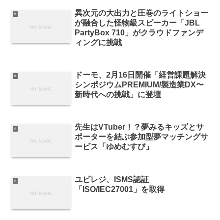
異次元の大出力と圧巻のライトショー
it
が融合した怪物級スピーカー「JBL
PartyBox 710」がクラウドファンデ
ィングに挑戦
ドーモ、2月16日開催「経営課題解決
it
シンポジウムPREMIUM/製造業DX〜
新時代への挑戦」に登壇
先生はVTuber！？夢みるキッズとサ
it
ポーターを結ぶ参加型夢マッチングサ
ービス「ゆめむすび」
ユビレジ、ISMS認証
it
「ISO/IEC27001」を取得