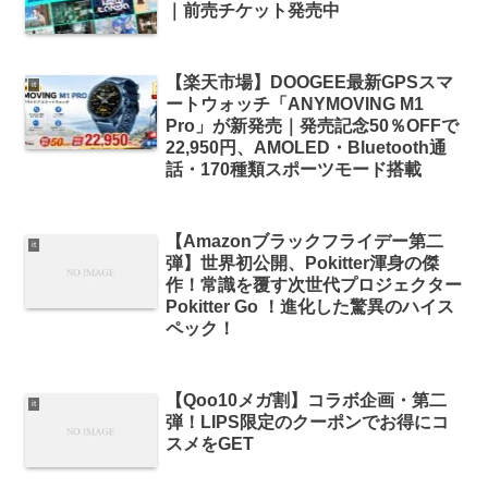
｜前売チケット発売中
【楽天市場】DOOGEE最新GPSスマ
it
ートウォッチ「ANYMOVING M1
Pro」が新発売｜発売記念50％OFFで
22,950円、AMOLED・Bluetooth通
話・170種類スポーツモード搭載
【Amazonブラックフライデー第二
it
弾】世界初公開、Pokitter渾身の傑
作！常識を覆す次世代プロジェクター
Pokitter Go ！進化した驚異のハイス
ペック！
【Qoo10メガ割】コラボ企画・第二
it
弾！LIPS限定のクーポンでお得にコ
スメをGET