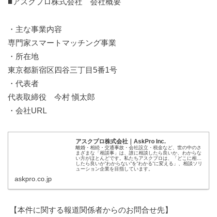
■アスクプロ株式会社 会社概要
・主な事業内容
専門家スマートマッチング事業
・所在地
東京都新宿区四谷三丁目5番1号
・代表者
代表取締役 今村 愼太郎
・会社URL
アスクプロ株式会社｜AskPro Inc.
離婚・相続・交通事故・会社設立・税金など、世の中のさ
まざまな「相談事」は、誰に相談したら良いか、わからな
い方がほとんどです。私たちアスクプロは、「どこに相談
したら良いか”わからない”を”わかる”に変える」、相談ソリ
ューション企業を目指しています。
askpro.co.jp
【本件に関する報道関係者からのお問合せ先】