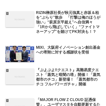
RIZIN榊原社長が秋元強真と赤坂＆柏
it
を“ぶらり”散歩 「打撃は俺のほうが
強い」“萩原京平超え”へ自信満々
「1Rから飛ばしていく」“ファイトマ
ネーアップ”を賭けてPK対決も！？
MIXI、大阪府イノベーション創出基金
it
への寄附に対する感謝状を受領
『ぷよぷよ!!クエスト』高難易度クエ
it
スト「蒸気と暗闇の塔」開催！「蒸気
都市のチコ」新登場！ 「蒸気都市の
チコ フルパワーガチャ」開催
「MAJOR FLOW Z CLOUD 証憑保
it
管」、ユーザマスタを自動更新するた