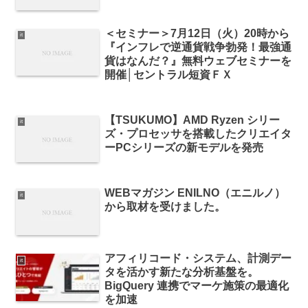
＜セミナー＞7月12日（火）20時から
it
『インフレで逆通貨戦争勃発！最強通
貨はなんだ？』無料ウェブセミナーを
開催│セントラル短資ＦＸ
【TSUKUMO】AMD Ryzen シリー
it
ズ・プロセッサを搭載したクリエイタ
ーPCシリーズの新モデルを発売
WEBマガジン ENILNO（エニルノ）
it
から取材を受けました。
アフィリコード・システム、計測デー
it
タを活かす新たな分析基盤を。
BigQuery 連携でマーケ施策の最適化
を加速