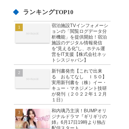
ランキングTOP10
宿泊施設TVインフォメーシ
ョンの「閲覧ログデータ分
析機能」を提供開始！宿泊
施設のデジタル情報発信
を“見える化”し、ホテル運
営をIT支援【株式会社ネッ
トシスジャパン】
新刊書発売【これで出来
る おもてなし ＩＳＯ】
実用新刊書を（株）イー・
キュー・マネジメント技研
が発刊（２０２２年１２月
１日）
和内璃乃主演！BUMPオリ
ジナルドラマ『ギリギリの
姉』6月17日19時より独占
配信スタート