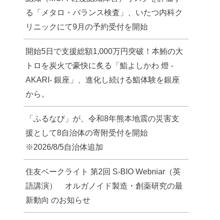
る「メタロ・バランス検査」、いたつ内科ク
リニックにて9月の予約受付を開始
開始5日で支援総額1,000万円突破！本鮪の大
トロを炭火で豪快に炙る「鮨よしかわ 燈 -
AKARI- 銀座」、進化し続ける鮨体験を銀座
から。
「ふるなび」が、令和8年熊本地震の災害支
援として8自治体の寄附受付を開始
※2026/8/5自治体追加
住友ベークライト 第2回 S-BIO Webniar（英
語講演） オルガノイド製造・創薬研究の最
新動向 のお知らせ