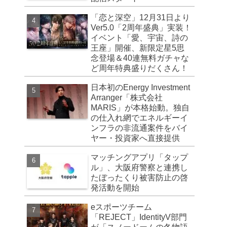
「恋と深空」12月31日より
Ver5.0「2周年盛典」実装！
イベント「愛、宇宙、詩の
王座」開催、新限定星5思
念登場＆40連無料ガチャな
ど周年特典盛りだくさん！
日本初のEnergy Investment
Arranger「株式会社
MARIS」が本格始動。独自
の仕入れ網でエネルギーイ
ンフラの非流通案件をバイ
ヤー・投資家へ直接提供
マッチングアプリ「タップ
ル」、大阪府警察と連携し
たぼったくり被害防止の啓
発活動を開始
eスポーツチーム
「REJECT」IdentityV部門