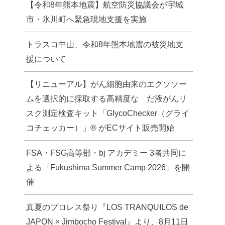
【令和8年熊本地震】航空防災協議会が宇城
市・氷川町へ緊急現地支援を実施
トラスコ中山、令和8年熊本地震の被災地支
援について
【リニューアル】がん細胞由来のエクソソー
ムを選択的に採取する高精度な だ液がんリ
スク測定検査キット「GlycoChecker（グライ
コチェッカー）」® がECサイト販売開始
FSA・FSG高等部・bj アカデミー 3者共同に
よる「Fukushima Summer Camp 2026」を開
催
真夏のプロレス祭り『LOS TRANQUILOS de
JAPON × Jimbocho Festival』より、8月11日