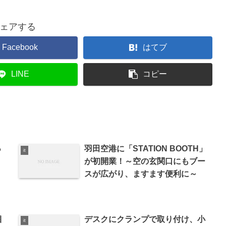
ェアする
Facebook
はてブ
LINE
コピー
っ
羽田空港に「STATION BOOTH」
it
が初開業！～空の玄関口にもブー
スが広がり、ますます便利に～
目
デスクにクランプで取り付け、小
it