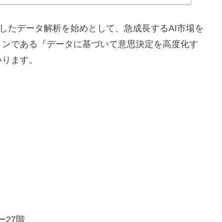
用したデータ解析を始めとして、急成長するAI市場を
ョンである『データに基づいて意思決定を高度化す
いります。
ー27階