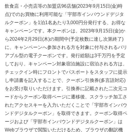
飲食店・小売店等の加盟店96店舗(2023年9月15日(金)時
点)でのお買物に利用可能な「宇部市インバウンドデジタ
ルクーポン」を1泊1名あたり3,000円分発行する、お得な
キャンペーンです。本クーポンは、2023年9月15日(金)か
ら2024年2月29日(木)の期間中(予定枚数に達し次第終了)
に、キャンペーンへ参加される方を対象に付与されるバリ
アブル型の電子クーポンです。発行総額は3千万円を予定
しており、キャンペーン対象宿泊施設に宿泊される方は、
チェックイン時にフロントでパスポートをスタッフに提示
し申請書を記入することで、クーポン引換券(多言語対応)
をお受け取りいただけます。引換券に記載された二次元コ
ードからクーポン取得ページに遷移後、スクラッチ加工さ
れたアクセスキーを入力いただくことで「宇部市インバウ
ンドデジタルクーポン」を取得できます。クーポン取得ペ
ージおよび「宇部市インバウンドデジタルクーポン」は
Webブラウザで閲覧いただけるため、ブラウザの翻訳機