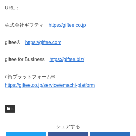
URL：
株式会社ギフティ
https://giftee.co.jp
giftee®
https://giftee.com
giftee for Business
https://giftee.biz/
e街プラットフォーム®
https://giftee.co.jp/service/emachi-platform
it
シェアする