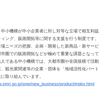
、中小機構が中小企業者に対し対等な立場で相互利益
ティング、販路開拓等に関する支援を行う制度です。
市場ニーズの把握、企画・開発した新商品・新サービ
都市圏での販路開拓などが極めて重要な課題となって
法人である中小機構では、大都市圏や全国規模で活動
業、観光業関連等の企業・団体を「地域活性化パート
業に取り組んでいます。
w.smrj.go.jp/sme/new_business/product/index.html