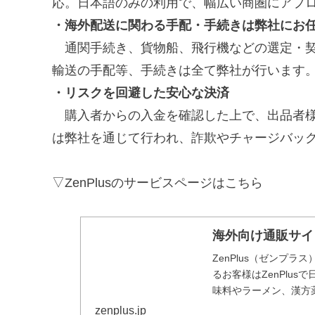
応。日本語のみの利用で、幅広い商圏にアプ
・海外配送に関わる手配・手続きは弊社にお
通関手続き、貨物船、飛行機などの選定・契
輸送の手配等、手続きは全て弊社が行います
・リスクを回避した安心な決済
購入者からの入金を確認した上で、出品者様
は弊社を通じて行われ、詐欺やチャージバッ
▽ZenPlusのサービスページはこちら
海外向け通販サイト 
ZenPlus（ゼンプ
るお客様はZenPlu
味料やラーメン、漢方
心。
zenplus.jp