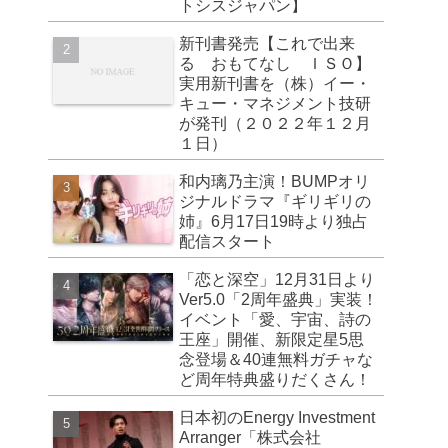
トシスジャパン】
新刊書発売【これで出来
る おもてなし ＩＳＯ】
実用新刊書を（株）イー・
キュー・マネジメント技研
が発刊（２０２２年１２月
１日）
和内璃乃主演！BUMPオリ
ジナルドラマ『ギリギリの
姉』6月17日19時より独占
配信スタート
「恋と深空」12月31日より
Ver5.0「2周年盛典」実装！
イベント「愛、宇宙、詩の
王座」開催、新限定星5思
念登場＆40連無料ガチャな
ど周年特典盛りだくさん！
日本初のEnergy Investment
Arranger「株式会社