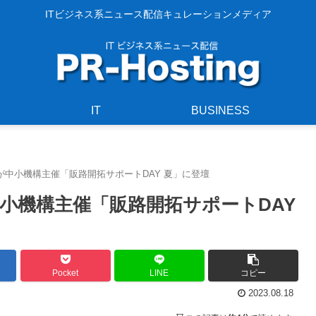
ITビジネス系ニュース配信キュレーションメディア
IT
BUSINESS
s」が中小機構主催「販路開拓サポートDAY 夏」に登壇
が中小機構主催「販路開拓サポートDAY
Pocket
LINE
コピー
2023.08.18