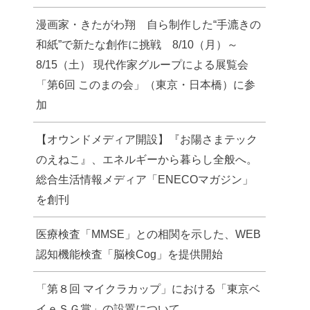
漫画家・きたがわ翔 自ら制作した“手漉きの
和紙”で新たな創作に挑戦 8/10（月）～
8/15（土） 現代作家グループによる展覧会
「第6回 このまの会」（東京・日本橋）に参
加
【オウンドメディア開設】『お陽さまテック
のえねこ』、エネルギーから暮らし全般へ。
総合生活情報メディア「ENECOマガジン」
を創刊
医療検査「MMSE」との相関を示した、WEB
認知機能検査「脳検Cog」を提供開始
「第８回 マイクラカップ」における「東京ベ
イｅＳＧ賞」の設置について