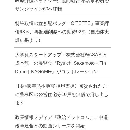
医療介護ネットワーク協同組合 本店事務所を
サンシャイン60へ移転
特許取得の置き配バッグ「OITETTE」事業評
価98％、再配達削減への期待92％（自治体実
証結果より）
大学発スタートアップ・株式会社WASABIと
坂本龍一の展覧会『Ryuichi Sakamoto + Tin
Drum｜KAGAMI+』がコラボレーション
【令和8年熊本地震 復興支援】被災された方
に豊島区の公営住宅等10戸を無償で貸し出し
ます
政策情報メディア『政治ドットコム』、中道
改革連合との動画シリーズを開始