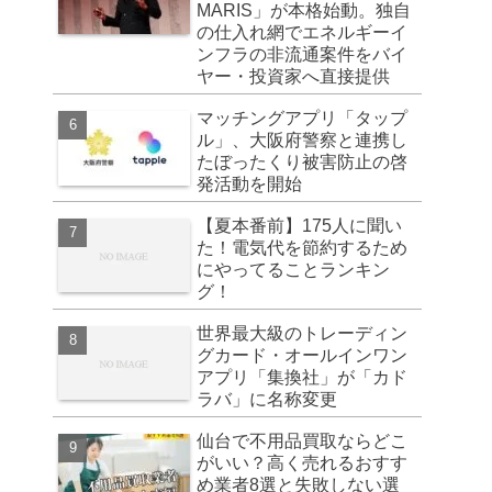
MARIS」が本格始動。独自
の仕入れ網でエネルギーイ
ンフラの非流通案件をバイ
ヤー・投資家へ直接提供
マッチングアプリ「タップ
ル」、大阪府警察と連携し
たぼったくり被害防止の啓
発活動を開始
【夏本番前】175人に聞い
た！電気代を節約するため
にやってることランキン
グ！
世界最大級のトレーディン
グカード・オールインワン
アプリ「集換社」が「カド
ラバ」に名称変更
仙台で不用品買取ならどこ
がいい？高く売れるおすす
め業者8選と失敗しない選