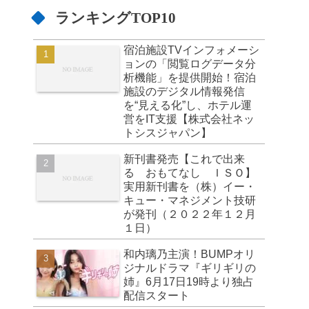
ランキングTOP10
宿泊施設TVインフォメーシ
ョンの「閲覧ログデータ分
析機能」を提供開始！宿泊
施設のデジタル情報発信
を“見える化”し、ホテル運
営をIT支援【株式会社ネッ
トシスジャパン】
新刊書発売【これで出来
る おもてなし ＩＳＯ】
実用新刊書を（株）イー・
キュー・マネジメント技研
が発刊（２０２２年１２月
１日）
和内璃乃主演！BUMPオリ
ジナルドラマ『ギリギリの
姉』6月17日19時より独占
配信スタート