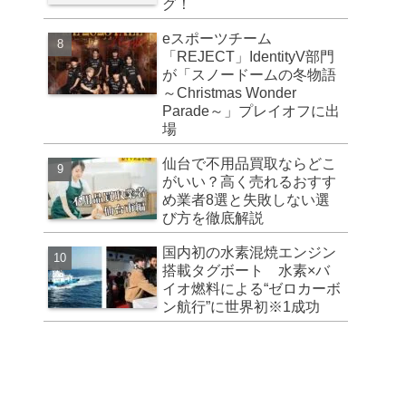
グ！
eスポーツチーム
「REJECT」IdentityV部門
が「スノードームの冬物語
～Christmas Wonder
Parade～」プレイオフに出
場
仙台で不用品買取ならどこ
がいい？高く売れるおすす
め業者8選と失敗しない選
び方を徹底解説
国内初の水素混焼エンジン
搭載タグボート 水素×バ
イオ燃料による“ゼロカーボ
ン航行”に世界初※1成功