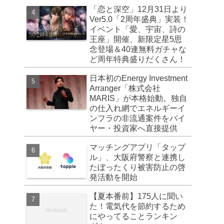
「恋と深空」12月31日より
Ver5.0「2周年盛典」実装！
イベント「愛、宇宙、詩の
王座」開催、新限定星5思
念登場＆40連無料ガチャな
ど周年特典盛りだくさん！
日本初のEnergy Investment
Arranger「株式会社
MARIS」が本格始動。独自
の仕入れ網でエネルギーイ
ンフラの非流通案件をバイ
ヤー・投資家へ直接提供
マッチングアプリ「タップ
ル」、大阪府警察と連携し
たぼったくり被害防止の啓
発活動を開始
【夏本番前】175人に聞い
た！電気代を節約するため
にやってることランキン