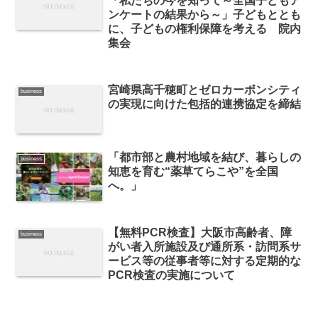
「私たちの今を知って～全国子どもア
ンケートの結果から～」子どもととも
に、子どもの権利保障を考える 院内
集会
宮崎県高千穂町とゼロカーボンシティ
business
の実現に向けた包括的連携協定を締結
「都市部と農村地域を結び、暮らしの
business
知恵を育む“薬草てらこや”を全国
へ。」
【無料PCR検査】大阪市高齢者、障
business
がい者入所施設及び通所系・訪問系サ
ービス等の従事者等に対する定期的な
PCR検査の実施について