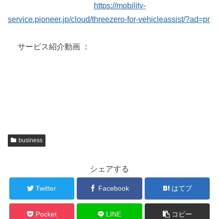
https://mobility-
service.pioneer.jp/cloud/threezero-for-vehicleassist/?ad=pr
サービス紹介動画 ：
business
シェアする
Twitter
Facebook
はてブ
Pocket
LINE
コピー