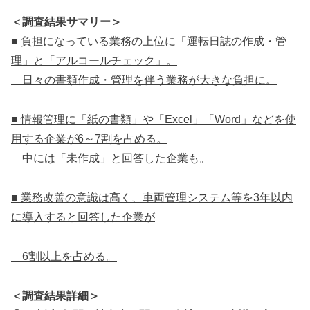
＜調査結果サマリー＞
■ 負担になっている業務の上位に「運転日誌の作成・管
理」と「アルコールチェック」。
日々の書類作成・管理を伴う業務が大きな負担に。
■ 情報管理に「紙の書類」や「Excel」「Word」などを使
用する企業が6～7割を占める。
中には「未作成」と回答した企業も。
■ 業務改善の意識は高く、車両管理システム等を3年以内
に導入すると回答した企業が
6割以上を占める。
＜調査結果詳細＞