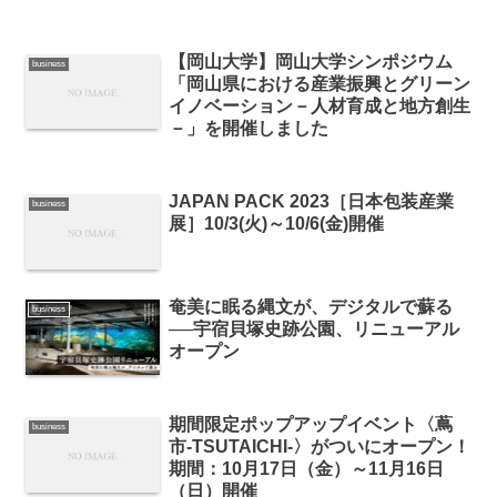
【岡山大学】岡山大学シンポジウム
business
「岡山県における産業振興とグリーン
イノベーション－人材育成と地方創生
－」を開催しました
JAPAN PACK 2023［日本包装産業
business
展］10/3(火)～10/6(金)開催
奄美に眠る縄文が、デジタルで蘇る
business
──宇宿貝塚史跡公園、リニューアル
オープン
期間限定ポップアップイベント〈蔦
business
市‐TSUTAICHI‐〉がついにオープン！
期間：10月17日（金）～11月16日
（日）開催