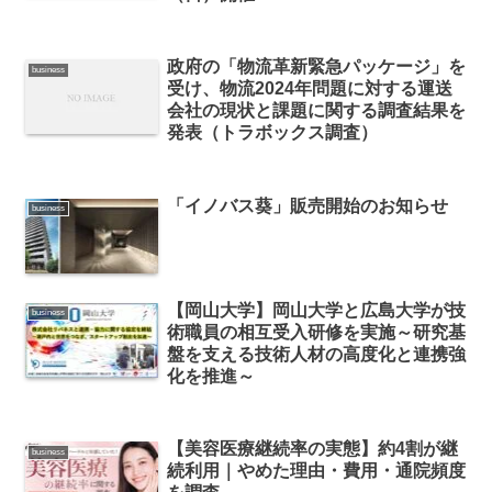
政府の「物流革新緊急パッケージ」を
business
受け、物流2024年問題に対する運送
会社の現状と課題に関する調査結果を
発表（トラボックス調査）
「イノバス葵」販売開始のお知らせ
business
【岡山大学】岡山大学と広島大学が技
business
術職員の相互受入研修を実施～研究基
盤を支える技術人材の高度化と連携強
化を推進～
【美容医療継続率の実態】約4割が継
business
続利用｜やめた理由・費用・通院頻度