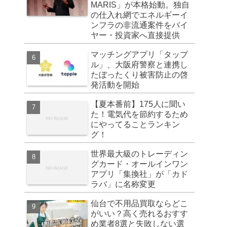
MARIS」が本格始動。独自
の仕入れ網でエネルギーイ
ンフラの非流通案件をバイ
ヤー・投資家へ直接提供
マッチングアプリ「タップ
ル」、大阪府警察と連携し
たぼったくり被害防止の啓
発活動を開始
【夏本番前】175人に聞い
た！電気代を節約するため
にやってることランキン
グ！
世界最大級のトレーディン
グカード・オールインワン
アプリ「集換社」が「カド
ラバ」に名称変更
仙台で不用品買取ならどこ
がいい？高く売れるおすす
め業者8選と失敗しない選