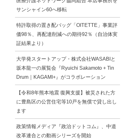
医療介護ネットワーク協同組合 本店事務所を
サンシャイン60へ移転
特許取得の置き配バッグ「OITETTE」事業評
価98％、再配達削減への期待92％（自治体実
証結果より）
大学発スタートアップ・株式会社WASABIと
坂本龍一の展覧会『Ryuichi Sakamoto + Tin
Drum｜KAGAMI+』がコラボレーション
【令和8年熊本地震 復興支援】被災された方
に豊島区の公営住宅等10戸を無償で貸し出し
ます
政策情報メディア『政治ドットコム』、中道
改革連合との動画シリーズを開始