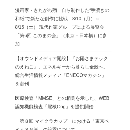
漫画家・きたがわ翔 自ら制作した“手漉きの
和紙”で新たな創作に挑戦 8/10（月）～
8/15（土） 現代作家グループによる展覧会
「第6回 このまの会」（東京・日本橋）に参
加
【オウンドメディア開設】『お陽さまテック
のえねこ』、エネルギーから暮らし全般へ。
総合生活情報メディア「ENECOマガジン」
を創刊
医療検査「MMSE」との相関を示した、WEB
認知機能検査「脳検Cog」を提供開始
「第８回 マイクラカップ」における「東京ベ
イｅＳＧ賞」の設置について