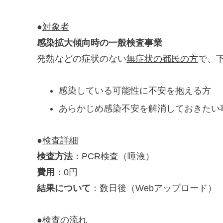
●
対象者
感染拡⼤傾向時の⼀般検査事業
発熱などの症状のない
無症状の都民の方
で、
感染している可能性に不安を抱える方
あらかじめ感染不安を解消しておきたい
●
検査詳細
検査方法
：PCR検査（唾液）
費用
：0円
結果について
：数日後（Webアップロード）
●
検査の流れ