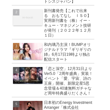
トシスジャパン】
新刊書発売【これで出来
る おもてなし ＩＳＯ】
実用新刊書を（株）イー・
キュー・マネジメント技研
が発刊（２０２２年１２月
１日）
和内璃乃主演！BUMPオリ
ジナルドラマ『ギリギリの
姉』6月17日19時より独占
配信スタート
「恋と深空」12月31日より
Ver5.0「2周年盛典」実装！
イベント「愛、宇宙、詩の
王座」開催、新限定星5思
念登場＆40連無料ガチャな
ど周年特典盛りだくさん！
日本初のEnergy Investment
Arranger「株式会社