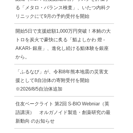
る「メタロ・バランス検査」、いたつ内科ク
リニックにて9月の予約受付を開始
開始5日で支援総額1,000万円突破！本鮪の大
トロを炭火で豪快に炙る「鮨よしかわ 燈 -
AKARI- 銀座」、進化し続ける鮨体験を銀座
から。
「ふるなび」が、令和8年熊本地震の災害支
援として8自治体の寄附受付を開始
※2026/8/5自治体追加
住友ベークライト 第2回 S-BIO Webniar（英
語講演） オルガノイド製造・創薬研究の最
新動向 のお知らせ