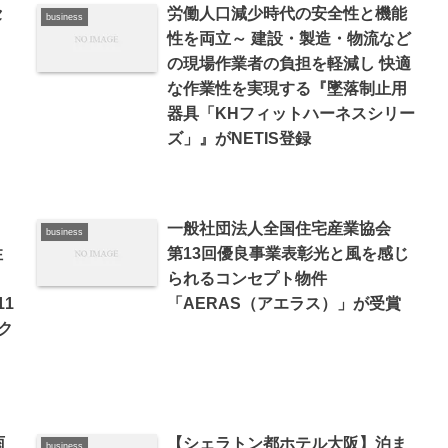
セ
労働人口減少時代の安全性と機能
business
性を両立～ 建設・製造・物流など
の現場作業者の負担を軽減し 快適
な作業性を実現する『墜落制止用
器具「KHフィットハーネスシリー
ズ」』がNETIS登録
一般社団法人全国住宅産業協会
business
性
第13回優良事業表彰光と風を感じ
られるコンセプト物件
1
「AERAS（アエラス）」が受賞
ク
雨
【シェラトン都ホテル大阪】泊ま
business