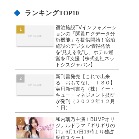
ランキングTOP10
宿泊施設TVインフォメーシ
ョンの「閲覧ログデータ分
析機能」を提供開始！宿泊
施設のデジタル情報発信
を“見える化”し、ホテル運
営をIT支援【株式会社ネッ
トシスジャパン】
新刊書発売【これで出来
る おもてなし ＩＳＯ】
実用新刊書を（株）イー・
キュー・マネジメント技研
が発刊（２０２２年１２月
１日）
和内璃乃主演！BUMPオリ
ジナルドラマ『ギリギリの
姉』6月17日19時より独占
配信スタート