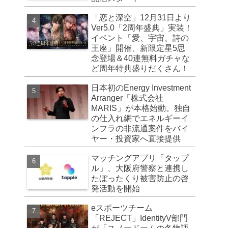
「恋と深空」12月31日より
Ver5.0「2周年盛典」実装！
イベント「愛、宇宙、詩の
王座」開催、新限定星5思
念登場＆40連無料ガチャな
ど周年特典盛りだくさん！
日本初のEnergy Investment
Arranger「株式会社
MARIS」が本格始動。独自
の仕入れ網でエネルギーイ
ンフラの非流通案件をバイ
ヤー・投資家へ直接提供
マッチングアプリ「タップ
ル」、大阪府警察と連携し
たぼったくり被害防止の啓
発活動を開始
eスポーツチーム
「REJECT」IdentityV部門