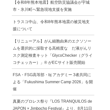
【令和8年熊本地震】航空防災協議会が宇城
市・氷川町へ緊急現地支援を実施
トラスコ中山、令和8年熊本地震の被災地支
援について
【リニューアル】がん細胞由来のエクソソー
ムを選択的に採取する高精度な だ液がんリ
スク測定検査キット「GlycoChecker（グライ
コチェッカー）」® がECサイト販売開始
FSA・FSG高等部・bj アカデミー 3者共同に
よる「Fukushima Summer Camp 2026」を開
催
真夏のプロレス祭り『LOS TRANQUILOS de
JAPON × Jimbocho Festival』より、8月11日