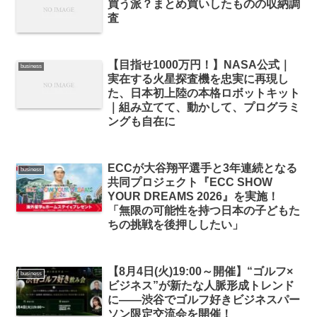
買う派？まとめ買いしたものの収納調
査
【目指せ1000万円！】NASA公式｜
business
実在する火星探査機を忠実に再現し
た、日本初上陸の本格ロボットキット
｜組み立てて、動かして、プログラミ
ングも自在に
ECCが大谷翔平選手と3年連続となる
business
共同プロジェクト『ECC SHOW
YOUR DREAMS 2026』を実施！
「無限の可能性を持つ日本の子どもた
ちの挑戦を後押ししたい」
【8月4日(火)19:00～開催】“ゴルフ×
business
ビジネス”が新たな人脈形成トレンド
に――渋谷でゴルフ好きビジネスパー
ソン限定交流会を開催！