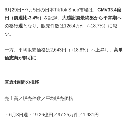
6月29日〜7月5日の日本TikTok Shop市場は、
GMV33.4億
円（前週比-3.4%）
を記録。
大感謝祭最終盤から平常期へ
の移行週
となり、販売件数は126.4万件（-18.7%）に減
少。
一方、平均販売価格は2,643円（+18.8%）へ上昇し、
高単
価志向が鮮明に
。
直近4週間の推移
売上高／販売件数／平均販売価格
・6月8日週：19.26億円／97.25万件／1,981円