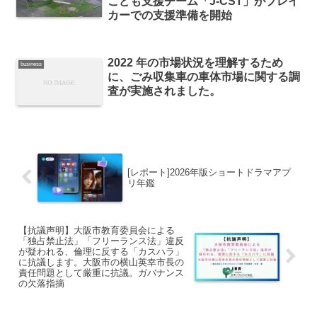
こども支援チーム「J-CST」がプレイ
カーでの支援準備を開始
2022 年の市場状況を理解するため
business
に、ごみ収集車の車体市場に関する調
査が実施されました。
[レポート]2026年版ショートドラマアプ
リ年鑑
【抗議声明】大阪市教育委員会による
「独占禁止法」「フリーランス法」違反
が疑われる、倫理に反する「カスハラ」
に抗議します。大阪市の横山英幸市長の
責任問題として厳重に抗議。ガバナンス
の欠落指摘