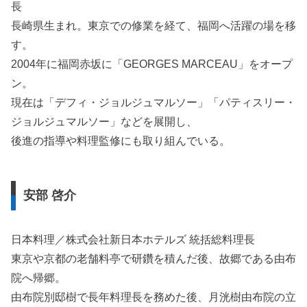
長
長崎県生まれ。東京での修業を経て、福岡へ活躍の場を移
す。
2004年に福岡赤坂に「GEORGES MARCEAU」をオープ
ン。
現在は「デフィ・ジョルジュマルソー」「パティスリー・
ジョルジュマルソー」などを展開し、
後進の指導や料理監修にも取り組んでいる。
安部 啓介
日本料理／株式会社新日本ホテルズ 統括総料理長
東京や京都の老舗料亭で研鑽を積んだ後、故郷である由布
院へ帰郷。
由布院別邸樹で長年料理長を務めた後、月洸樹由布院の立