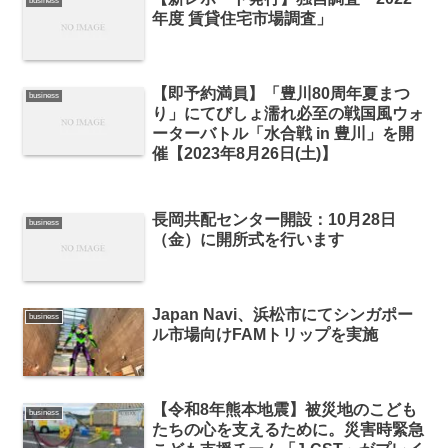
business
年度 賃貸住宅市場調査」
【即予約満員】「豊川80周年夏まつ
business
り」にてびしょ濡れ必至の戦国風ウォ
ーターバトル「水合戦 in 豊川」を開
催【2023年8月26日(土)】
長岡共配センター開設：10月28日
business
（金）に開所式を行います
Japan Navi、浜松市にてシンガポー
business
ル市場向けFAMトリップを実施
【令和8年熊本地震】被災地のこども
business
たちの心を支えるために。災害時緊急