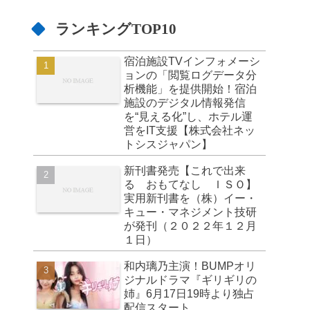
ランキングTOP10
宿泊施設TVインフォメーシ
ョンの「閲覧ログデータ分
析機能」を提供開始！宿泊
施設のデジタル情報発信
を“見える化”し、ホテル運
営をIT支援【株式会社ネッ
トシスジャパン】
新刊書発売【これで出来
る おもてなし ＩＳＯ】
実用新刊書を（株）イー・
キュー・マネジメント技研
が発刊（２０２２年１２月
１日）
和内璃乃主演！BUMPオリ
ジナルドラマ『ギリギリの
姉』6月17日19時より独占
配信スタート