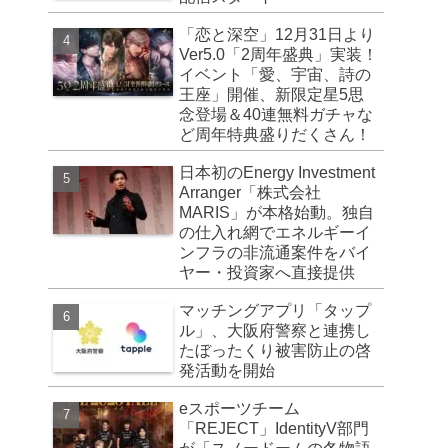
「恋と深空」12月31日より
Ver5.0「2周年盛典」実装！
イベント「愛、宇宙、詩の
王座」開催、新限定星5思
念登場＆40連無料ガチャな
ど周年特典盛りだくさん！
日本初のEnergy Investment
Arranger「株式会社
MARIS」が本格始動。独自
の仕入れ網でエネルギーイ
ンフラの非流通案件をバイ
ヤー・投資家へ直接提供
マッチングアプリ「タップ
ル」、大阪府警察と連携し
たぼったくり被害防止の啓
発活動を開始
eスポーツチーム
「REJECT」IdentityV部門