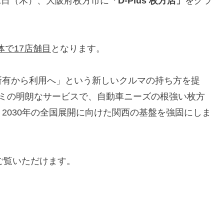
11日（木）、大阪府枚方市に
「D-Plus 枚方店」
をグラ
体で17店舗目
となります。
所有から利用へ」という新しいクルマの持ち方を提
コミの明朗なサービスで、自動車ニーズの根強い枚方
2030年の全国展開に向けた関西の基盤を強固にしま
/）でご覧いただけます。