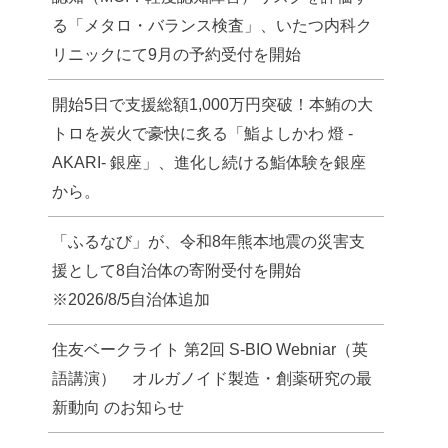
る「メタロ・バランス検査」、いたつ内科ク
リニックにて9月の予約受付を開始
開始5日で支援総額1,000万円突破！本鮪の大
トロを炭火で豪快に炙る「鮨よしかわ 燈 -
AKARI- 銀座」、進化し続ける鮨体験を銀座
から。
「ふるなび」が、令和8年熊本地震の災害支
援として8自治体の寄附受付を開始
※2026/8/5自治体追加
住友ベークライト 第2回 S-BIO Webniar（英
語講演） オルガノイド製造・創薬研究の最
新動向 のお知らせ