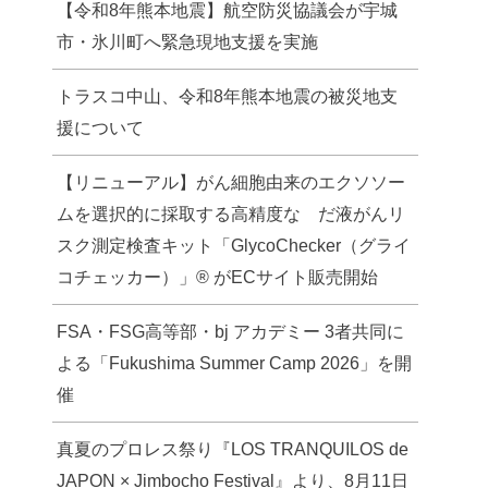
【令和8年熊本地震】航空防災協議会が宇城
市・氷川町へ緊急現地支援を実施
トラスコ中山、令和8年熊本地震の被災地支
援について
【リニューアル】がん細胞由来のエクソソー
ムを選択的に採取する高精度な だ液がんリ
スク測定検査キット「GlycoChecker（グライ
コチェッカー）」® がECサイト販売開始
FSA・FSG高等部・bj アカデミー 3者共同に
よる「Fukushima Summer Camp 2026」を開
催
真夏のプロレス祭り『LOS TRANQUILOS de
JAPON × Jimbocho Festival』より、8月11日