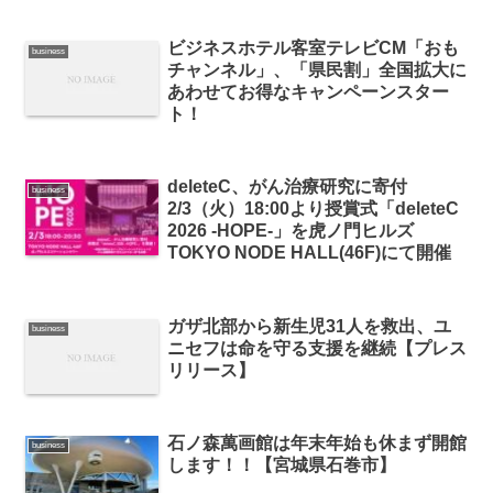
ビジネスホテル客室テレビCM「おも
business
チャンネル」、「県民割」全国拡大に
あわせてお得なキャンペーンスター
ト！
deleteC、がん治療研究に寄付
business
2/3（火）18:00より授賞式「deleteC
2026 -HOPE-」を虎ノ門ヒルズ
TOKYO NODE HALL(46F)にて開催
ガザ北部から新生児31人を救出、ユ
business
ニセフは命を守る支援を継続【プレス
リリース】
石ノ森萬画館は年末年始も休まず開館
business
します！！【宮城県石巻市】