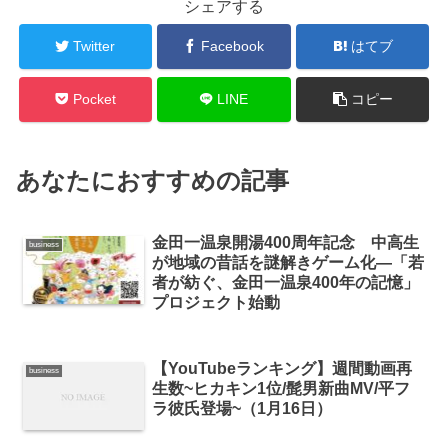
シェアする
Twitter
Facebook
はてブ
Pocket
LINE
コピー
あなたにおすすめの記事
金田一温泉開湯400周年記念 中高生
business
が地域の昔話を謎解きゲーム化―「若
者が紡ぐ、金田一温泉400年の記憶」
プロジェクト始動
【YouTubeランキング】週間動画再
business
生数~ヒカキン1位/髭男新曲MV/平フ
ラ彼氏登場~（1月16日）