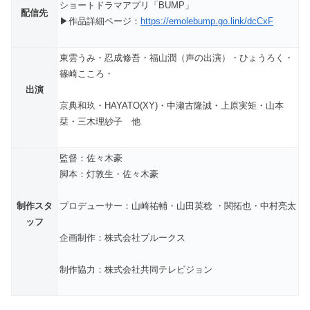
ショートドラマアプリ「BUMP」
配信先
▶作品詳細ページ：
https://emolebump.go.link/dcCxF
東雲うみ・忍成修吾・福山潤（声の出演）・ひょうろく・
篠崎こころ・
出演
京典和玖・HAYATO(XY)・中瀬古隆誠・上原実矩・山本
栞・三木理紗子 他
監督：佐々木豪
脚本：灯敦生・佐々木豪
制作スタ
プロデューサー：山崎祐輔・山田英稔 ・関拓也・中村亮太
ッフ
企画制作：株式会社プルークス
制作協力：株式会社共同テレビジョン