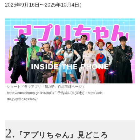
2025年9月16日〜2025年10月4日）
ショートドラマアプリ「BUMP」作品詳細ページ：
https://emolebump.go.link/dcCxF 予告編URL(30秒)：https://cie-
rto.jp/gl/tsq1qs3ob7/
『アプリちゃん』見どころ