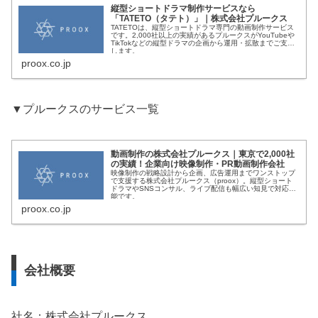
縦型ショートドラマ制作サービスなら
「TATETO（タテト）」｜株式会社プルークス
TATETOは、縦型ショートドラマ専門の動画制作サービス
です。2,000社以上の実績があるプルークスがYouTubeや
TikTokなどの縦型ドラマの企画から運用・拡散までご支援
します。
proox.co.jp
▼プルークスのサービス一覧
動画制作の株式会社プルークス｜東京で2,000社
の実績！企業向け映像制作・PR動画制作会社
映像制作の戦略設計から企画、広告運用までワンストップ
で支援する株式会社プルークス（proox）。縦型ショート
ドラマやSNSコンサル、ライブ配信も幅広い知見で対応可
能です。
proox.co.jp
会社概要
社名：株式会社プルークス