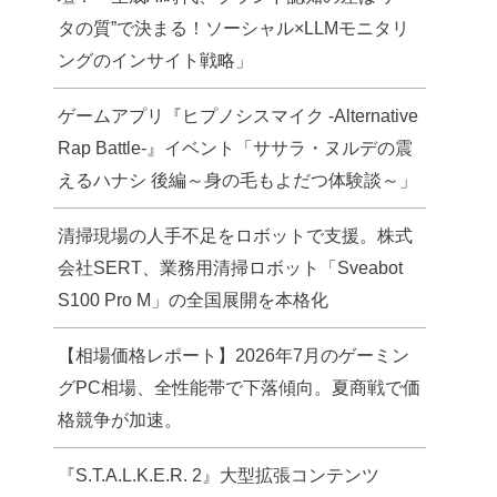
タの質”で決まる！ソーシャル×LLMモニタリ
ングのインサイト戦略」
ゲームアプリ『ヒプノシスマイク -Alternative
Rap Battle-』イベント「ササラ・ヌルデの震
えるハナシ 後編～身の毛もよだつ体験談～」
清掃現場の人手不足をロボットで支援。株式
会社SERT、業務用清掃ロボット「Sveabot
S100 Pro M」の全国展開を本格化
【相場価格レポート】2026年7月のゲーミン
グPC相場、全性能帯で下落傾向。夏商戦で価
格競争が加速。
『S.T.A.L.K.E.R. 2』大型拡張コンテンツ