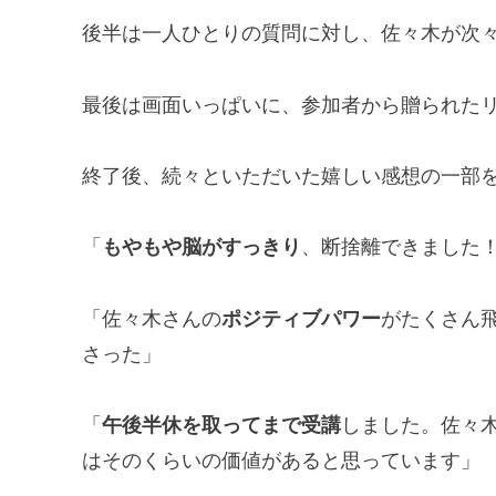
後半は一人ひとりの質問に対し、佐々木が次
最後は画面いっぱいに、参加者から贈られた
終了後、続々といただいた嬉しい感想の一部
「
もやもや脳がすっきり
、断捨離できました
「佐々木さんの
ポジティブパワー
がたくさん
さった」
「
午後半休を取ってまで受講
しました。佐々
はそのくらいの価値があると思っています」