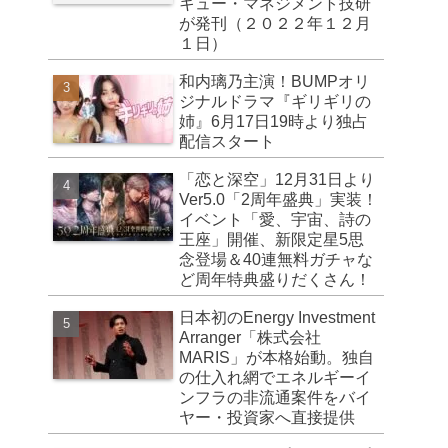
キュー・マネジメント技研
が発刊（２０２２年１２月
１日）
和内璃乃主演！BUMPオリ
ジナルドラマ『ギリギリの
姉』6月17日19時より独占
配信スタート
「恋と深空」12月31日より
Ver5.0「2周年盛典」実装！
イベント「愛、宇宙、詩の
王座」開催、新限定星5思
念登場＆40連無料ガチャな
ど周年特典盛りだくさん！
日本初のEnergy Investment
Arranger「株式会社
MARIS」が本格始動。独自
の仕入れ網でエネルギーイ
ンフラの非流通案件をバイ
ヤー・投資家へ直接提供