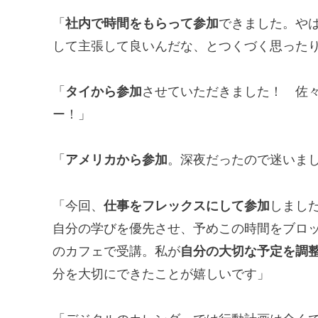
「
社内で時間をもらって参加
できました。や
して主張して良いんだな、とつくづく思った
「
タイから参加
させていただきました！ 佐
ー！」
「
アメリカから参加
。深夜だったので迷いま
「今回、
仕事をフレックスにして参加
しまし
自分の学びを優先させ、予めこの時間をブロ
のカフェで受講。私が
自分の大切な予定を調
分を大切にできたことが嬉しいです」