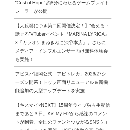
“Cost of Hope” 約8分にわたるゲームプレイト
レーラーが公開
【大反響につき第二回開催決定！】“会える・
話せる”VTuberイベント『MARINA LYRICA』
×『カラオケまねきねこ渋谷本店』。さらに
メディア・インフルエンサー向け無料体験会
も実施！
アビスパ福岡公式「アビトレカ」2026/27シ
ーズン開幕！トップ画面リニューアル＆新機
能追加の大型アップデートを実施
【キスマイ×NEXT】15周年ライブ独占生配信
まであと３日。Kis-My-Ft2から感謝のコメン
トが到着。全国のファンとつながるSNSウォ